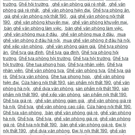
trường
,
Ghế hội trường
,
ghế văn phòng giá rẻ nhất
,
ghế văn
phòng giá rẻ nhất
,
ghế văn phòng hiện đại
,
Ghế tựa phòng ăn
,
giá ghế văn phòng nội thất 190
,
giá ghế văn phòng nội thất
190
,
ghế văn phòng khuyến mại
,
ghế văn phòng khuyến mại
,
bàn ghế văn phòng làm việc
,
bàn ghế văn phòng làm việc
,
ghế văn phòng mua ở đâu
,
ghế văn phòng mua ở đâu
,
mua
ghế văn phòng ở đâu hà nội
,
mua ghế văn phòng ở đâu hà nội
,
ghế xếp văn phòng
,
ghế văn phòng giảm giá
,
Ghế tựa phòng
ăn
,
Ghế tựa gia đình
,
Ghế tựa gia đình
,
Ghế tựa phòng hội
trường
,
Ghế tựa phòng hội trường
,
Ghế tựa hội trường
,
Ghế tựa
hội trường
,
Ghe tua phong hop
,
Ghế tựa nhân viên
,
Ghế tựa
nhân viên
,
Ghế văn phòng tựa
,
Ghế văn phòng tựa
,
Ghế tựa giá
rẻ
,
Ghế tựa văn phòng
,
Ghe tua phong hop
,
ghế văn phòng
hiện đại
,
Cửa hàng nội thất 190
,
sản phẩm nội thất 190
,
ghế văn
phòng hà nội
,
ghế dựa văn phòng
,
sản phẩm nội thất 190
,
sản
phẩm nội thất 190
,
ghế xếp văn phòng
,
sản phẩm nội thất 190
,
Ghế tựa giá rẻ
,
ghế văn phòng giảm giá
,
ghế văn phòng giá rẻ
hà nội
,
Ghế tựa
,
ghế văn phòng cao cấp
,
Cửa hàng nội thất 190
,
Ghế tựa văn phòng
,
bàn ghế văn phòng giá rẻ
,
ghế văn phòng
hà nội
,
Ghế tựa
,
Ghế tựa
,
ghế văn phòng giá rẻ
,
ghế văn phòng
giá rẻ
,
Ghế tựa nội thất 190
,
bàn ghế văn phòng giá rẻ
,
Đại lý
nội thất 190
,
ghế dựa văn phòng
,
Đại lý nội thất 190
,
ghế văn