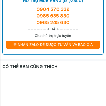
HỖ TRỢ MUA HÀNG (ĐT/ZALO)
0904 570 339
0985 635 830
0965 245 630
--------------HOẶC--------------
Chat hỗ trợ trực tuyến
💬 NHẮN ZALO ĐỂ ĐƯỢC TƯ VẤN VÀ BÁO GIÁ
CÓ THỂ BẠN CŨNG THÍCH