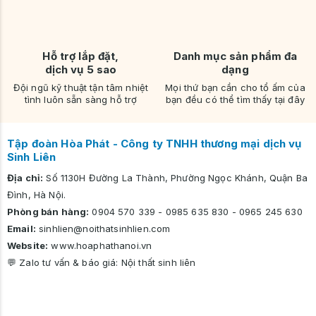
Hỗ trợ lắp đặt,
Danh mục sản phẩm đa
dịch vụ 5 sao
dạng
Đội ngũ kỹ thuật tận tâm nhiệt
Mọi thứ bạn cần cho tổ ấm của
tình luôn sẵn sàng hỗ trợ
bạn đều có thể tìm thấy tại đây
Tập đoàn Hòa Phát - Công ty TNHH thương mại dịch vụ
Sinh Liên
Địa chỉ:
Số 1130H Đường La Thành, Phường Ngọc Khánh, Quận Ba
Đình, Hà Nội.
Phòng bán hàng:
0904 570 339
-
0985 635 830
-
0965 245 630
Email:
sinhlien@noithatsinhlien.com
Website:
www.hoaphathanoi.vn
💬 Zalo tư vấn & báo giá:
Nội thất sinh liên