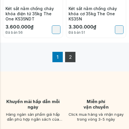
Két sắt nằm chống cháy
Két sắt nằm chống cháy
khóa điện tử 35kg The
khóa cơ 35kg The One
One KS35NDT
KS35N
3.600.000₫
3.300.000₫
Đã bán 56
Đã bán 51
1
2
Khuyến mãi hấp dẫn mỗi
Miễn phí
ngày
vận chuyển
Hàng ngàn sản phẩm giá hấp
Click mua hàng và nhận ngay
dẫn phù hợp ngân sách của
trong vòng 3-5 ngày
bạn