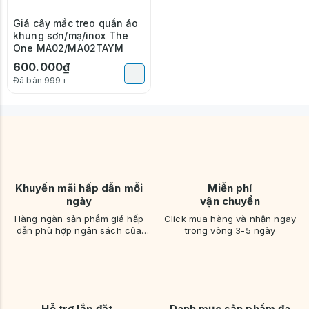
Giá cây mắc treo quần áo
khung sơn/mạ/inox The
One MA02/MA02TAYM
600.000₫
Đã bán 999+
Khuyến mãi hấp dẫn mỗi
Miễn phí
ngày
vận chuyển
Hàng ngàn sản phẩm giá hấp
Click mua hàng và nhận ngay
dẫn phù hợp ngân sách của
trong vòng 3-5 ngày
bạn
Hỗ trợ lắp đặt,
Danh mục sản phẩm đa