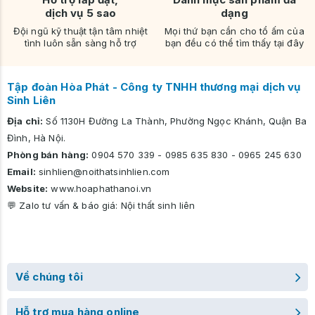
dịch vụ 5 sao
dạng
Đội ngũ kỹ thuật tận tâm nhiệt
Mọi thứ bạn cần cho tổ ấm của
tình luôn sẵn sàng hỗ trợ
bạn đều có thể tìm thấy tại đây
Tập đoàn Hòa Phát - Công ty TNHH thương mại dịch vụ
Sinh Liên
Địa chỉ:
Số 1130H Đường La Thành, Phường Ngọc Khánh, Quận Ba
Đình, Hà Nội.
Phòng bán hàng:
0904 570 339
-
0985 635 830
-
0965 245 630
Email:
sinhlien@noithatsinhlien.com
Website:
www.hoaphathanoi.vn
💬 Zalo tư vấn & báo giá:
Nội thất sinh liên
Về chúng tôi
Hỗ trợ mua hàng online