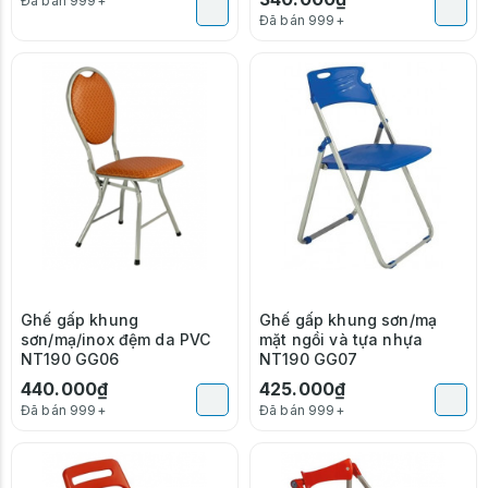
Đã bán 999+
Đã bán 999+
Ghế gấp khung
Ghế gấp khung sơn/mạ
sơn/mạ/inox đệm da PVC
mặt ngồi và tựa nhựa
NT190 GG06
NT190 GG07
440.000₫
425.000₫
Đã bán 999+
Đã bán 999+