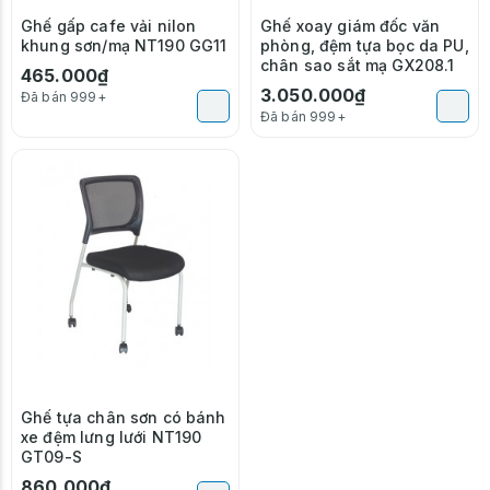
Ghế gấp cafe vải nilon
Ghế xoay giám đốc văn
khung sơn/mạ NT190 GG11
phòng, đệm tựa bọc da PU,
chân sao sắt mạ GX208.1
465.000₫
3.050.000₫
Đã bán 999+
Đã bán 999+
Ghế tựa chân sơn có bánh
xe đệm lưng lưới NT190
GT09-S
860.000₫