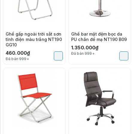
Ghế gấp ngoài trời sắt sơn
Ghế bar mặt đệm bọc da
tĩnh điện màu trắng NT190
PU chân đế mạ NT190 B09
GG10
1.350.000₫
460.000₫
Đã bán 999+
Đã bán 999+