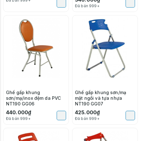
Đã bán 999+
Đã bán 999+
Ghế gấp khung
Ghế gấp khung sơn/mạ
sơn/mạ/inox đệm da PVC
mặt ngồi và tựa nhựa
NT190 GG06
NT190 GG07
440.000₫
425.000₫
Đã bán 999+
Đã bán 999+