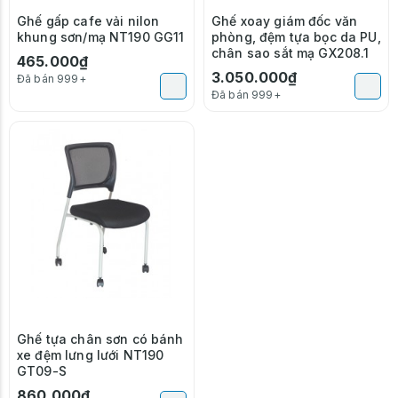
Ghế gấp cafe vải nilon
Ghế xoay giám đốc văn
khung sơn/mạ NT190 GG11
phòng, đệm tựa bọc da PU,
chân sao sắt mạ GX208.1
465.000₫
3.050.000₫
Đã bán 999+
Đã bán 999+
Ghế tựa chân sơn có bánh
xe đệm lưng lưới NT190
GT09-S
860.000₫