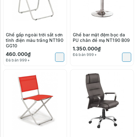
Ghế gấp ngoài trời sắt sơn
Ghế bar mặt đệm bọc da
tĩnh điện màu trắng NT190
PU chân đế mạ NT190 B09
GG10
1.350.000₫
460.000₫
Đã bán 999+
Đã bán 999+