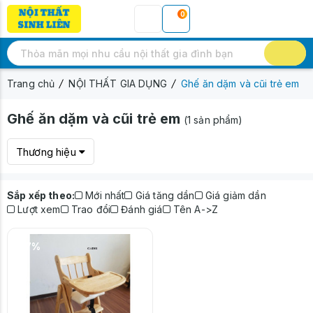
0
Trang chủ
NỘI THẤT GIA DỤNG
Ghế ăn dặm và cũi trẻ em
Ghế ăn dặm và cũi trẻ em
(1 sản phẩm)
Thương hiệu
Sắp xếp theo:
Mới nhất
Giá tăng dần
Giá giảm dần
Lượt xem
Trao đổi
Đánh giá
Tên A->Z
-17%