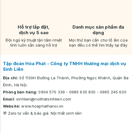
Hỗ trợ lắp đặt,
Danh mục sản phẩm đa
dịch vụ 5 sao
dạng
Đội ngũ kỹ thuật tận tâm nhiệt
Mọi thứ bạn cần cho tổ ấm của
tình luôn sẵn sàng hỗ trợ
bạn đều có thể tìm thấy tại đây
Tập đoàn Hòa Phát - Công ty TNHH thương mại dịch vụ
Sinh Liên
Địa chỉ:
Số 1130H Đường La Thành, Phường Ngọc Khánh, Quận Ba
Đình, Hà Nội.
Phòng bán hàng:
0904 570 339
-
0985 635 830
-
0965 245 630
Email:
sinhlien@noithatsinhlien.com
Website:
www.hoaphathanoi.vn
💬 Zalo tư vấn & báo giá:
Nội thất sinh liên