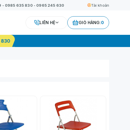
9
-
0985 635 830
-
0965 245 630
Tài khoản
LIÊN HỆ
GIỎ HÀNG:
0
 830