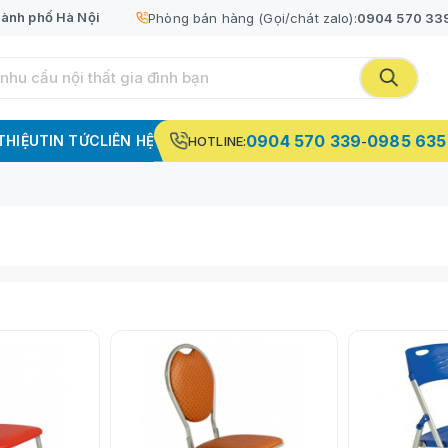
ành phố Hà Nội
Phòng bán hàng (Gọi/chát zalo):
0904 570 33
0904 570 339
0985 635
 THIỆU
TIN TỨC
LIÊN HỆ
HOTLINE:
-