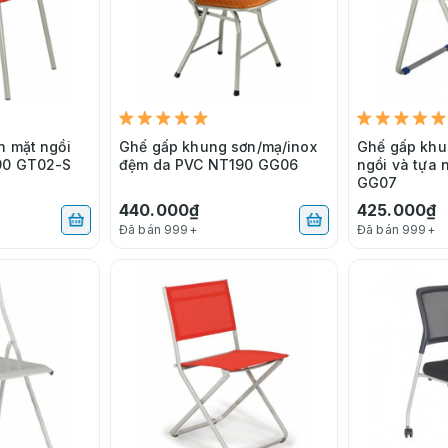
n mặt ngồi
Ghế gấp khung sơn/mạ/inox
Ghế gấp khu
90 GT02-S
đệm da PVC NT190 GG06
ngồi và tựa
GG07
440.000₫
425.000₫
Đã bán 999+
Đã bán 999+