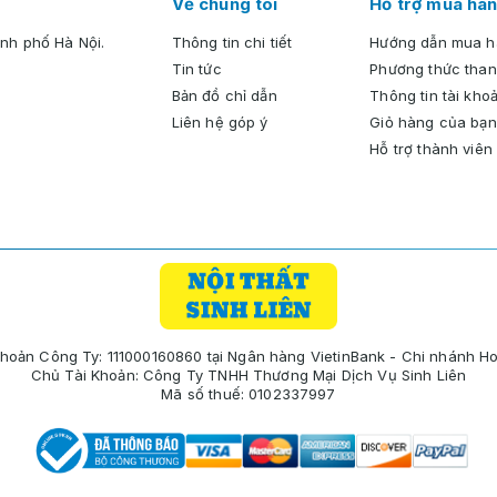
Về chúng tôi
Hỗ trợ mua hàn
nh phố Hà Nội.
Thông tin chi tiết
Hướng dẫn mua 
Tin tức
Phương thức than
Bản đồ chỉ dẫn
Thông tin tài kho
Liên hệ góp ý
Giỏ hàng của bạn
Hỗ trợ thành viên
Khoản Công Ty: 111000160860 tại Ngân hàng VietinBank - Chi nhánh H
Chủ Tài Khoản: Công Ty TNHH Thương Mại Dịch Vụ Sinh Liên
Mã số thuế: 0102337997