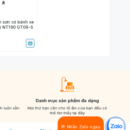
n sơn có bánh xe
ới NT190 GT09-S
Danh mục sản phẩm đa dạng
nh luôn sẵn
Mọi thứ bạn cần cho tổ ấm của bạn đều có
thể tìm thấy tại đây
💬 Nhắn Zalo ngay