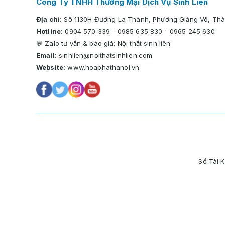
Công Ty TNHH Thương Mại Dịch Vụ Sinh Liên
Địa chỉ:
Số 1130H Đường La Thành, Phường Giảng Võ, Thà
Hotline:
0904 570 339
-
0985 635 830
-
0965 245 630
💬 Zalo tư vấn & báo giá:
Nội thất sinh liên
Email:
sinhlien@noithatsinhlien.com
Website:
www.hoaphathanoi.vn
Số Tài 