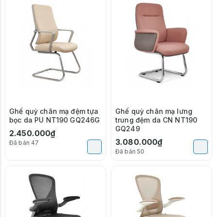
Ghế quỳ chân mạ đệm tựa
Ghế quỳ chân mạ lưng
bọc da PU NT190 GQ246G
trung đệm da CN NT190
GQ249
2.450.000₫
3.080.000₫
Đã bán 47
Đã bán 50