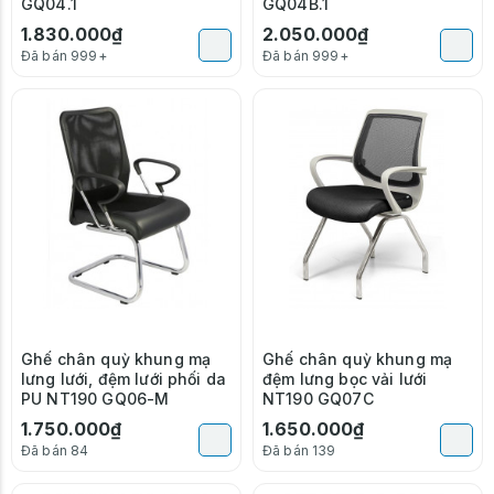
GQ04.1
GQ04B.1
1.830.000₫
2.050.000₫
Đã bán 999+
Đã bán 999+
Ghế chân quỳ khung mạ
Ghế chân quỳ khung mạ
lưng lưới, đệm lưới phối da
đệm lưng bọc vải lưới
PU NT190 GQ06-M
NT190 GQ07C
1.750.000₫
1.650.000₫
Đã bán 84
Đã bán 139