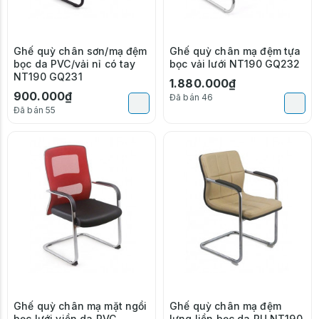
Ghế quỳ chân sơn/mạ đệm
Ghế quỳ chân mạ đệm tựa
bọc da PVC/vải nỉ có tay
bọc vải lưới NT190 GQ232
NT190 GQ231
1.880.000₫
900.000₫
Đã bán 46
Đã bán 55
Ghế quỳ chân mạ mặt ngồi
Ghế quỳ chân mạ đệm
bọc lưới viền da PVC
lưng liền bọc da PU NT190