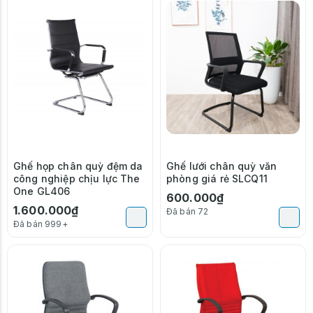
Ghế họp chân quỳ đệm da
Ghế lưới chân quỳ văn
công nghiệp chịu lực The
phòng giá rẻ SLCQ11
One GL406
600.000₫
1.600.000₫
Đã bán 72
Đã bán 999+