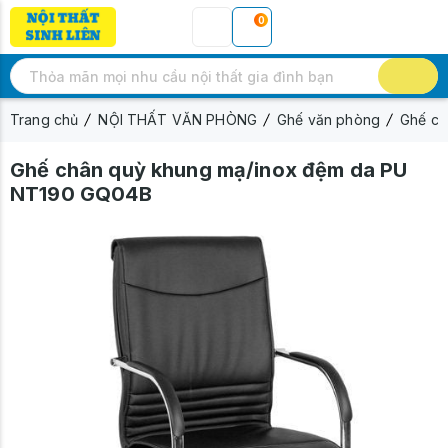
0
Trang chủ
NỘI THẤT VĂN PHÒNG
Ghế văn phòng
Ghế ch
Ghế chân quỳ khung mạ/inox đệm da PU
NT190 GQ04B