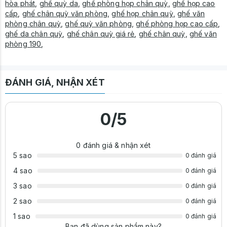
hòa phát
,
ghế quỳ da
,
ghế phòng họp chân quỳ
,
ghế họp cao
cấp
,
ghế chân quỳ văn phòng
,
ghế họp chân quỳ
,
ghế văn
phòng chân quỳ
,
ghế quỳ văn phòng
,
ghế phòng họp cao cấp
,
ghế da chân quỳ
,
ghế chân quỳ giá rẻ
,
ghế chân quỳ
,
ghế văn
phòng 190
,
ĐÁNH GIÁ, NHẬN XÉT
0
/5
0
đánh giá & nhận xét
5 sao
0 đánh giá
4 sao
0 đánh giá
3 sao
0 đánh giá
2 sao
0 đánh giá
1 sao
0 đánh giá
Bạn đã dùng sản phẩm này?