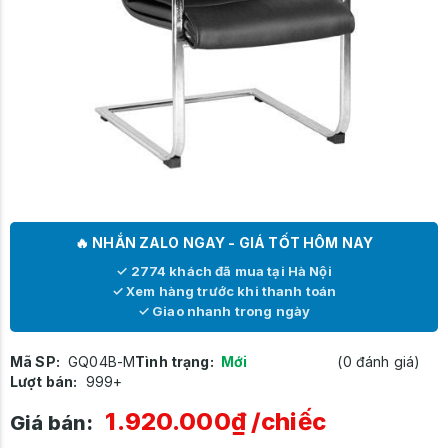
🔥 NHẮN ZALO NGAY - GIÁ TỐT HÔM NAY
✓ 2774 khách đã mua tại Hà Nội
✓ Xem hàng trước khi thanh toán
✓ Giao nhanh trong ngày
Mã SP:
GQ04B-M
Tình trạng:
Mới
(0 đánh giá)
Lượt bán:
999+
1.920.000₫
/chiếc
Giá bán: