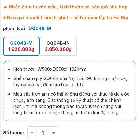
🔥 Nhắn Zalo tư vấn mẫu, kích thước và báo giá phù hợp
⚡ Báo giá nhanh trong 5 phút – hỗ trợ giao lắp tại Hà Nội
phan-loai
:
GQ04B-M
GQ04B-M
GQ04B-IN
1.920.000₫
2.050.000₫
Kích thước: W580xD650xH1020mm
Ghế chân quỳ GQ04B của Nội thất 190 khung mạ/ inox,
tay ốp giả da, đệm tựa bọc da PU.
Màu sắc trên ảnh có thể không đúng với thực tế do góc
chụp, ánh sáng. Các thông số kỹ thuật có thể chênh
lệch 5% mà không thông báo trước. Khách hàng vui
lòng kiểm tra xác nhận thông tin trước khi đặt hàng.
-
+
Số lượng: