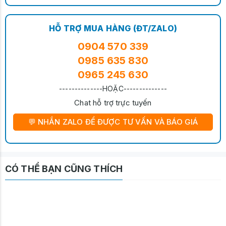
HỖ TRỢ MUA HÀNG (ĐT/ZALO)
0904 570 339
0985 635 830
0965 245 630
--------------HOẶC--------------
Chat hỗ trợ trực tuyến
💬 NHẮN ZALO ĐỂ ĐƯỢC TƯ VẤN VÀ BÁO GIÁ
CÓ THỂ BẠN CŨNG THÍCH