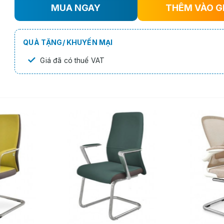
MUA NGAY
THÊM VÀO G
QUÀ TẶNG/ KHUYẾN MẠI
✓
Giá đã có thuế VAT