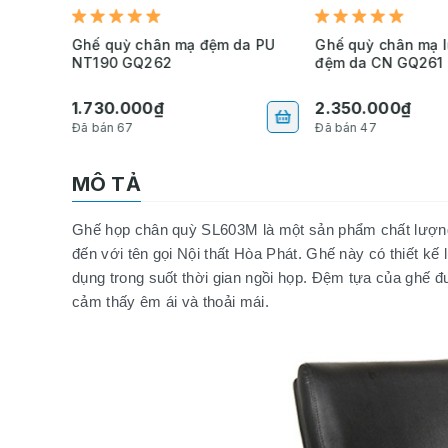
trung
Ghế quỳ chân mạ đệm da PU
Ghế quỳ chân mạ l
e One
NT190 GQ262
đệm da CN GQ261
1.730.000₫
2.350.000₫
Đã bán 67
Đã bán 47
MÔ TẢ
Ghế họp chân quỳ
SL603M là một sản phẩm chất lượng 
đến với tên gọi Nội thất Hòa Phát. Ghế này có thiết kế
dụng trong suốt thời gian ngồi họp. Đệm tựa của ghế 
cảm thấy êm ái và thoải mái.