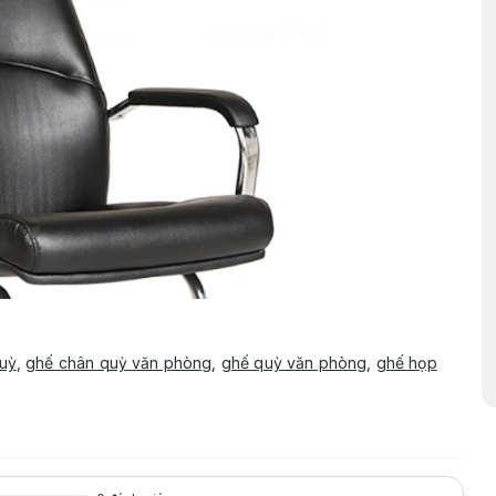
uỳ
,
ghế chân quỳ văn phòng
,
ghế quỳ văn phòng
,
ghế họp