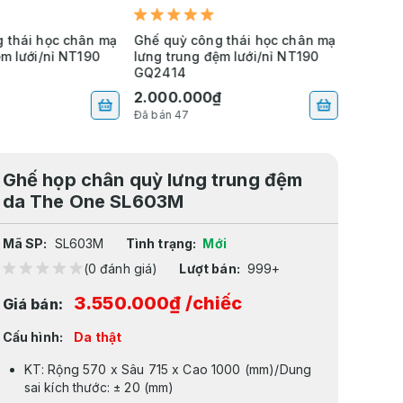
 thái học chân mạ
Ghế quỳ công thái học chân mạ
Ghế quỳ
ệm lưới/nỉ NT190
lưng trung đệm lưới/nỉ NT190
đệm da
GQ2414
2.000.000₫
3.080
Đã bán 47
Đã bán 4
Ghế họp chân quỳ lưng trung đệm
da The One SL603M
Mã SP:
SL603M
Tình trạng:
Mới
(0 đánh giá)
Lượt bán:
999+
3.550.000₫
/chiếc
Giá bán:
Cấu hình:
Da thật
KT: Rộng 570 x Sâu 715 x Cao 1000 (mm)/Dung
sai kích thước: ± 20 (mm)