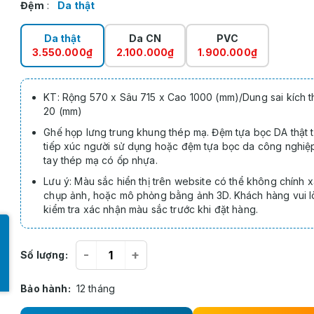
Đệm
:
Da thật
Da thật
Da CN
PVC
3.550.000₫
2.100.000₫
1.900.000₫
KT: Rộng 570 x Sâu 715 x Cao 1000 (mm)/Dung sai kích t
20 (mm)
Ghế họp lưng trung khung thép mạ. Đệm tựa bọc DA thật t
tiếp xúc người sử dụng hoặc đệm tựa bọc da công nghiệ
tay thép mạ có ốp nhựa.
Lưu ý: Màu sắc hiển thị trên website có thể không chính 
chụp ảnh, hoặc mô phỏng bằng ảnh 3D. Khách hàng vui 
kiểm tra xác nhận màu sắc trước khi đặt hàng.
-
+
Số lượng:
Bảo hành:
12 tháng