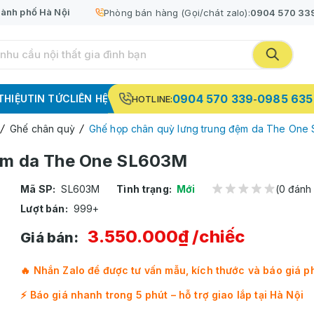
ành phố Hà Nội
Phòng bán hàng (Gọi/chát zalo):
0904 570 33
0904 570 339
0985 635
 THIỆU
TIN TỨC
LIÊN HỆ
HOTLINE:
-
Ghế chân quỳ
Ghế họp chân quỳ lưng trung đệm da The One
đệm da The One SL603M
Mã SP:
SL603M
Tình trạng:
Mới
(0 đánh 
Lượt bán:
999+
3.550.000₫
/chiếc
Giá bán:
🔥 Nhắn Zalo để được tư vấn mẫu, kích thước và báo giá p
⚡ Báo giá nhanh trong 5 phút – hỗ trợ giao lắp tại Hà Nội