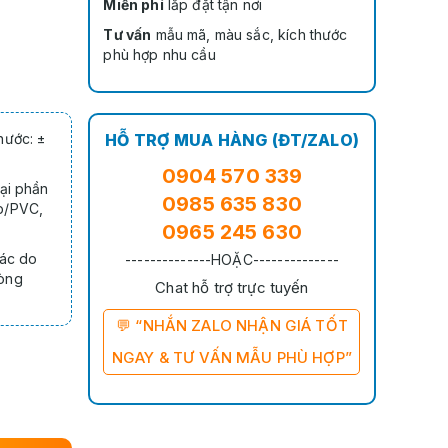
Miễn phí
lắp đặt tận nơi
Tư vấn
mẫu mã, màu sắc, kích thước
phù hợp nhu cầu
hước: ±
HỖ TRỢ MUA HÀNG (ĐT/ZALO)
0904 570 339
ại phần
0985 635 830
p/PVC,
0965 245 630
xác do
--------------HOẶC--------------
lòng
Chat hỗ trợ trực tuyến
💬 “NHẮN ZALO NHẬN GIÁ TỐT
NGAY & TƯ VẤN MẪU PHÙ HỢP”