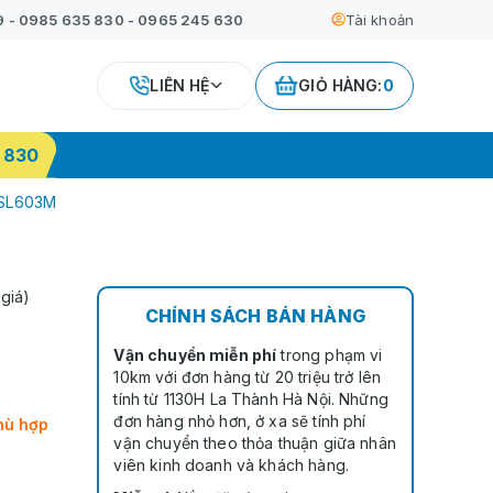
9
-
0985 635 830
-
0965 245 630
Tài khoản
LIÊN HỆ
GIỎ HÀNG:
0
 830
 SL603M
giá)
CHÍNH SÁCH BÁN HÀNG
Vận chuyển miễn phí
trong phạm vi
10km với đơn hàng từ 20 triệu trở lên
tính từ 1130H La Thành Hà Nội. Những
đơn hàng nhỏ hơn, ở xa sẽ tính phí
hù hợp
vận chuyển theo thỏa thuận giữa nhân
viên kinh doanh và khách hàng.