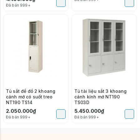
Đã bán 999+
Tủ sắt để đồ 2 khoang
Tủ tài liệu sắt 3 khoang
cánh mở có suốt treo
cánh kính mở NT190
NT190 TS14
TS03D
2.050.000₫
5.450.000₫
Đã bán 999+
Đã bán 999+