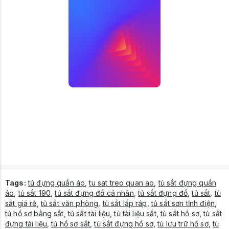
Tags:
tủ đựng quần áo
,
tu sat treo quan ao
,
tủ sắt đựng quần
áo
,
tủ sắt 190
,
tủ sắt đựng đồ cá nhân
,
tủ sắt đựng đồ
,
tủ sắt
,
tủ
sắt giá rẻ
,
tủ sắt văn phòng
,
tủ sắt lắp ráp
,
tủ sắt sơn tĩnh điện
,
tủ hồ sơ bằng sắt
,
tủ sắt tài liệu
,
tủ tài liệu sắt
,
tủ sắt hồ sơ
,
tủ sắt
đựng tài liệu
,
tủ hồ sơ sắt
,
tủ sắt đựng hồ sơ
,
tủ lưu trữ hồ sơ
,
tủ