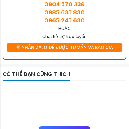
0904 570 339
0985 635 830
0965 245 630
--------------HOẶC--------------
Chat hỗ trợ trực tuyến
💬 NHẮN ZALO ĐỂ ĐƯỢC TƯ VẤN VÀ BÁO GIÁ
CÓ THỂ BẠN CŨNG THÍCH