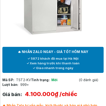
🔥 NHẮN ZALO NGAY - GIÁ TỐT HÔM NAY
✓ 5872 khách đã mua tại Hà Nội
✓ Xem hàng trước khi thanh toán
✓ Giao nhanh trong ngày
Mã SP:
TST2-KV
Tình trạng:
Mới
(0 đánh giá)
Lượt bán:
999+
4.100.000₫
/chiếc
Giá bán:
🔥 Nhắn Zalo tư vấn mẫu, kích thước và báo giá phù hợp