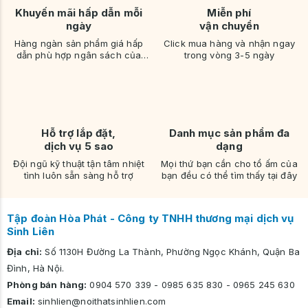
Khuyến mãi hấp dẫn mỗi
Miễn phí
ngày
vận chuyển
Hàng ngàn sản phẩm giá hấp
Click mua hàng và nhận ngay
dẫn phù hợp ngân sách của
trong vòng 3-5 ngày
bạn
Hỗ trợ lắp đặt,
Danh mục sản phẩm đa
dịch vụ 5 sao
dạng
Đội ngũ kỹ thuật tận tâm nhiệt
Mọi thứ bạn cần cho tổ ấm của
tình luôn sẵn sàng hỗ trợ
bạn đều có thể tìm thấy tại đây
Tập đoàn Hòa Phát - Công ty TNHH thương mại dịch vụ
Sinh Liên
Địa chỉ:
Số 1130H Đường La Thành, Phường Ngọc Khánh, Quận Ba
Đình, Hà Nội.
Phòng bán hàng:
0904 570 339
-
0985 635 830
-
0965 245 630
Email:
sinhlien@noithatsinhlien.com