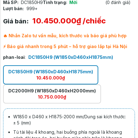
Mã SP:
DC1850H9
Tình trạng:
Mới
(0 đánh giá)
Lượt bán:
999+
10.450.000₫
/chiếc
Giá bán:
🔥 Nhắn Zalo tư vấn mẫu, kích thước và báo giá phù hợp
⚡ Báo giá nhanh trong 5 phút – hỗ trợ giao lắp tại Hà Nội
phan-loai
:
DC1850H9 (W1850xD460xH1875mm)
DC1850H9 (W1850xD460xH1875mm)
10.450.000₫
DC2000H9 (W1850xD460xH2000mm)
10.750.000₫
W1850 x D460 x H1875-2000 mm/Dung sai kích thước:
± 5 (mm)
Tủ tài liệu 4 khoang, hai buồng phía ngoài là khoang