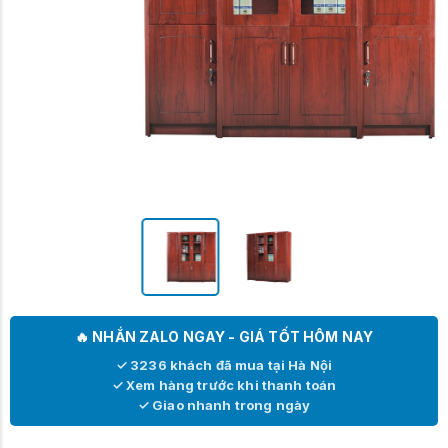
🔥 NHẮN ZALO NGAY - GIÁ TỐT HÔM NAY
✓ 3236 khách đã mua tại Hà Nội
✓ Xem hàng trước khi thanh toán
✓ Giao nhanh trong ngày