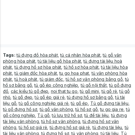
Tags:
tủ đựng đồ hòa phát
,
tủ cá nhân hòa phát
,
tủ gỗ văn
phòng hòa phát
,
tủ tài liệu gỗ hòa phát
,
tủ đựng tài liệu hoà
phát
,
tủ đựng hồ sơ hòa phát
,
tủ hồ sơ hòa phát
,
tủ tài liệu hòa
phát
,
tủ giám đốc hòa phát
,
tu go hoa phat
,
tủ văn phòng hòa
phát
,
tủ hoà phát
,
tủ giám đốc
,
tủ hồ sơ văn phòng bằng gỗ
,
tủ
hồ sơ bằng gỗ
,
tủ gỗ ép công nghiệp
,
tủ gỗ nội thất
,
tủ gỗ đựng
đồ
,
các kiểu tủ gỗ đẹp
,
noi that tu go
,
tủ gỗ mini
,
tủ gỗ rẻ
,
tủ gỗ
nhỏ
,
tủ gỗ đẹp
,
tủ gỗ ép giá rẻ
,
tủ đựng hồ sơ bằng gỗ
,
tủ tài
liệu gỗ
,
tủ gỗ công nghiệp giá rẻ
,
tủ gỗ ép
,
Tủ gỗ đựng tài liệu
,
tủ gỗ đựng hồ sơ
,
tủ gỗ văn phòng
,
tủ hồ sơ gỗ
,
tu go gia re
,
tủ
gỗ công nghiệp
,
Tủ gỗ
,
tủ lưu trữ hồ sơ
,
tủ để tài liệu
,
tủ đựng
tài liệu văn phòng
,
tủ hồ sơ văn phòng
,
tủ đựng hồ sơ văn
phòng
,
tủ hồ sơ giá rẻ
,
tủ đựng hồ sơ giá rẻ
,
tủ đựng tài liệu
,
tủ
tài liệu văn phòng
,
tủ đựng hồ sơ
,
tủ văn phòng
,
tủ tài liệu
,
Tủ