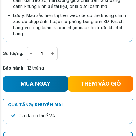
cánh dài treo áo, hai buồng giữa phía trên là khoang
cánh khung kính để tài liệu, phía dưới cánh mở.
Lưu ý: Màu sắc hiển thị trên website có thể không chính
xác do chụp ảnh, hoặc mô phỏng bằng ảnh 3D. Khách
hàng vui lòng kiểm tra xác nhận màu sắc trước khi đặt
hàng.
-
+
Số lượng:
Bảo hành:
12 tháng
MUA NGAY
THÊM VÀO GIỎ
QUÀ TẶNG/ KHUYẾN MẠI
✓
Giá đã có thuế VAT