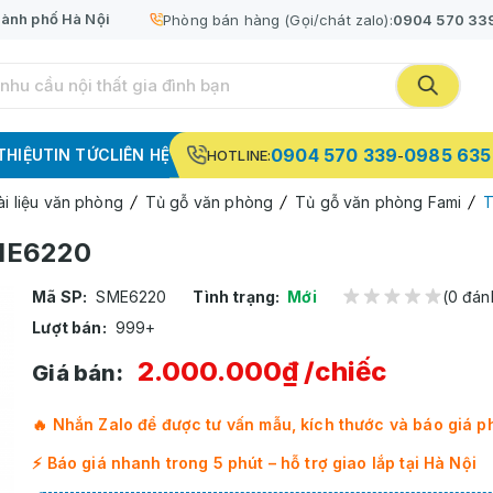
ành phố Hà Nội
Phòng bán hàng (Gọi/chát zalo):
0904 570 33
0904 570 339
0985 635
 THIỆU
TIN TỨC
LIÊN HỆ
HOTLINE:
-
ài liệu văn phòng
Tủ gỗ văn phòng
Tủ gỗ văn phòng Fami
T
SME6220
Mã SP:
SME6220
Tình trạng:
Mới
(0 đán
Lượt bán:
999+
2.000.000₫
/chiếc
Giá bán:
🔥 Nhắn Zalo để được tư vấn mẫu, kích thước và báo giá p
⚡ Báo giá nhanh trong 5 phút – hỗ trợ giao lắp tại Hà Nội