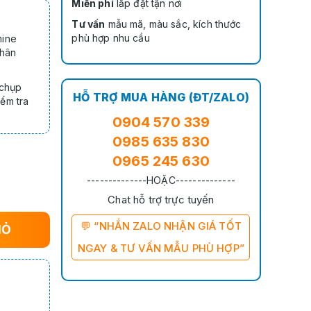
Miễn phí
lắp đặt tận nơi
Tư vấn
mẫu mã, màu sắc, kích thước
phù hợp nhu cầu
mine
chân
 chụp
HỖ TRỢ MUA HÀNG (ĐT/ZALO)
ểm tra
0904 570 339
0985 635 830
0965 245 630
--------------HOẶC--------------
Chat hỗ trợ trực tuyến
💬 “NHẮN ZALO NHẬN GIÁ TỐT
IỎ
NGAY & TƯ VẤN MẪU PHÙ HỢP”