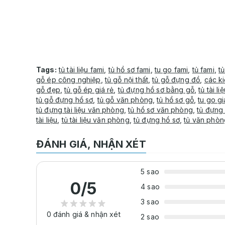
Tags:
tủ tài liệu fami
,
tủ hồ sơ fami
,
tu go fami
,
tủ fami
,
t
gỗ ép công nghiệp
,
tủ gỗ nội thất
,
tủ gỗ đựng đồ
,
các k
gỗ đẹp
,
tủ gỗ ép giá rẻ
,
tủ đựng hồ sơ bằng gỗ
,
tủ tài li
tủ gỗ đựng hồ sơ
,
tủ gỗ văn phòng
,
tủ hồ sơ gỗ
,
tu go gi
tủ đựng tài liệu văn phòng
,
tủ hồ sơ văn phòng
,
tủ đựng
tài liệu
,
tủ tài liệu văn phòng
,
tủ đựng hồ sơ
,
tủ văn phòn
ĐÁNH GIÁ, NHẬN XÉT
5 sao
0
/5
4 sao
3 sao
0
đánh giá & nhận xét
2 sao