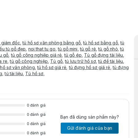
ủ giám đốc
,
tủ hồ sơ văn phòng bằng gỗ
,
tủ hồ sơ bằng gỗ
,
tủ
iểu tủ gỗ đẹp
,
noi that tu go
,
tủ gỗ mini
,
tủ gỗ rẻ
,
tủ gỗ nhỏ
,
tủ
ệu gỗ
,
tủ gỗ công nghiệp giá rẻ
,
tủ gỗ ép
,
Tủ gỗ đựng tài liệu
,
a re
,
tủ gỗ công nghiệp
,
Tủ gỗ
,
tủ lưu trữ hồ sơ
,
tủ để tài liệu
,
 hồ sơ văn phòng
,
tủ hồ sơ giá rẻ
,
tủ đựng hồ sơ giá rẻ
,
tủ đựng
g
,
tủ tài liệu
,
Tủ hồ sơ
,
0 đánh giá
0 đánh giá
Bạn đã dùng sản phẩm này?
0 đánh giá
Gửi đánh giá của bạn
0 đánh giá