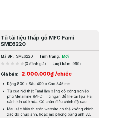
Tủ tài liệu thấp gỗ MFC Fami
SME6220
Mã SP:
SME6220
Tình trạng:
Mới
(0 đánh giá)
Lượt bán:
999+
2.000.000₫
/chiếc
Giá bán:
Rộng 800 x Sâu 400 x Cao 845 mm
Tủ của Nội thất Fami làm bằng gỗ công nghiệp
phủ Melamine (MFC). Tủ ngăn để file tài liệu. Hai
cánh kín có khóa. Có chân điều chỉnh độ cao.
Màu sắc hiển thị trên website có thể không chính
xác do chụp ảnh, hoặc mô phỏng bằng ảnh 3D.