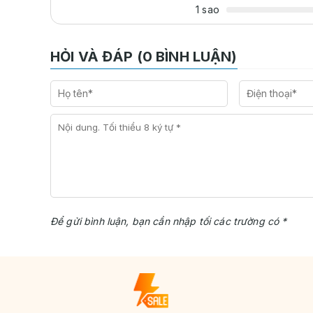
1 sao
HỎI VÀ ĐÁP (0 BÌNH LUẬN)
Để gửi bình luận, bạn cần nhập tối các trường có *