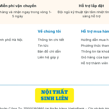
Miễn phí vận chuyển
Hỗ trợ lắp đặt
 hàng và nhận ngay trong vòng 1-
Đội ngũ kỹ thuật tận tâm nhiệt tì
5 ngày
sàng hỗ trợ
Về chúng tôi
Hỗ trợ mua hàn
nh phố Hà Nội.
Thông tin chi tiết
Hướng dẫn mua 
Tin tức
Phương thức than
Bản đồ chỉ dẫn
Thông tin tài kho
Liên hệ góp ý
Giỏ hàng của bạn
Hỗ trợ thành viên
Khoản Công Ty: 111000160860 tại Ngân hàng VietinBank - Chi nhánh H