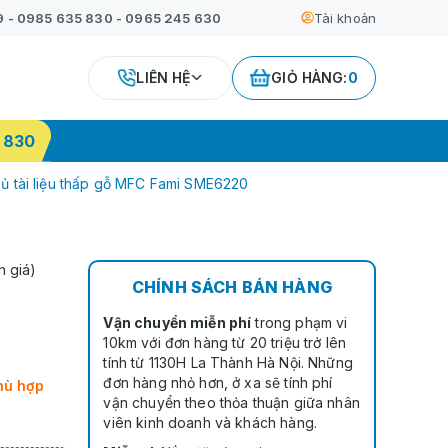
9
-
0985 635 830
-
0965 245 630
Tài khoản
LIÊN HỆ
GIỎ HÀNG:
0
 830
ủ tài liệu thấp gỗ MFC Fami SME6220
h giá)
CHÍNH SÁCH BÁN HÀNG
Vận chuyển miễn phí
trong phạm vi
10km với đơn hàng từ 20 triệu trở lên
tính từ 1130H La Thành Hà Nội. Những
đơn hàng nhỏ hơn, ở xa sẽ tính phí
hù hợp
vận chuyển theo thỏa thuận giữa nhân
viên kinh doanh và khách hàng.