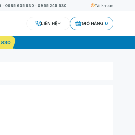
9
-
0985 635 830
-
0965 245 630
Tài khoản
LIÊN HỆ
GIỎ HÀNG:
0
 830