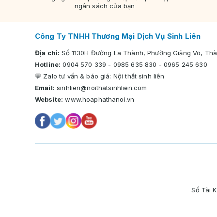
ngân sách của bạn
Công Ty TNHH Thương Mại Dịch Vụ Sinh Liên
Địa chỉ:
Số 1130H Đường La Thành, Phường Giảng Võ, Thà
Hotline:
0904 570 339
-
0985 635 830
-
0965 245 630
💬 Zalo tư vấn & báo giá:
Nội thất sinh liên
Email:
sinhlien@noithatsinhlien.com
Website:
www.hoaphathanoi.vn
Số Tài 