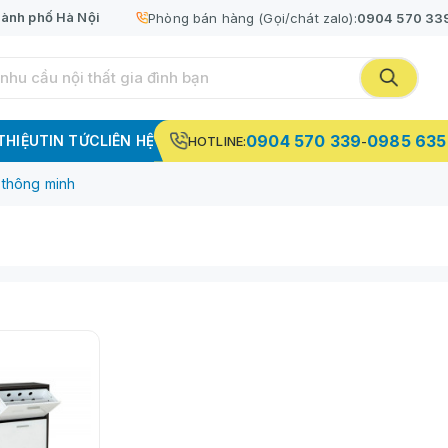
ành phố Hà Nội
Phòng bán hàng (Gọi/chát zalo):
0904 570 33
0904 570 339
0985 635
 THIỆU
TIN TỨC
LIÊN HỆ
HOTLINE:
-
 thông minh