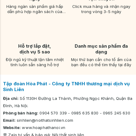
Hàng ngàn sản phẩm giá hấp
Click mua hàng và nhận ngay
dẫn phù hợp ngân sách của
trong vòng 3-5 ngày
bạn
Hỗ trợ lắp đặt,
Danh mục sản phẩm đa
dịch vụ 5 sao
dạng
Đội ngũ kỹ thuật tận tâm nhiệt
Mọi thứ bạn cần cho tổ ấm của
tình luôn sẵn sàng hỗ trợ
bạn đều có thể tìm thấy tại đây
Tập đoàn Hòa Phát - Công ty TNHH thương mại dịch vụ
Sinh Liên
Địa chỉ:
Số 1130H Đường La Thành, Phường Ngọc Khánh, Quận Ba
Đình, Hà Nội.
Phòng bán hàng:
0904 570 339
-
0985 635 830
-
0965 245 630
Email:
sinhlien@noithatsinhlien.com
Website:
www.hoaphathanoi.vn
💬 Zalo tư vấn & báo giá:
Nội thất sinh liên