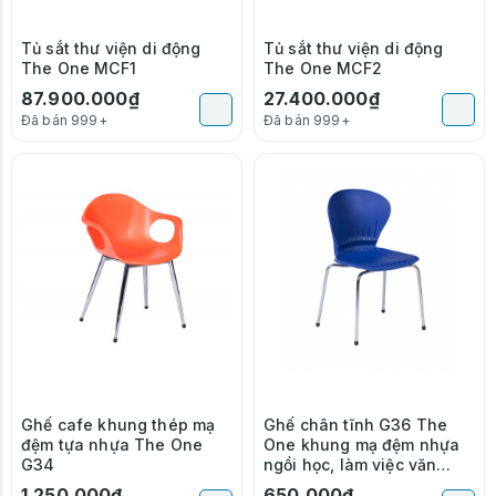
Tủ sắt thư viện di động
Tủ sắt thư viện di động
The One MCF1
The One MCF2
87.900.000₫
27.400.000₫
Đã bán 999+
Đã bán 999+
Ghế cafe khung thép mạ
Ghế chân tĩnh G36 The
đệm tựa nhựa The One
One khung mạ đệm nhựa
G34
ngồi học, làm việc văn
phòng
1.250.000₫
650.000₫