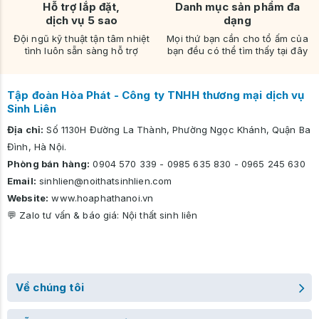
Hỗ trợ lắp đặt,
Danh mục sản phẩm đa
dịch vụ 5 sao
dạng
Đội ngũ kỹ thuật tận tâm nhiệt
Mọi thứ bạn cần cho tổ ấm của
tình luôn sẵn sàng hỗ trợ
bạn đều có thể tìm thấy tại đây
Tập đoàn Hòa Phát - Công ty TNHH thương mại dịch vụ
Sinh Liên
Địa chỉ:
Số 1130H Đường La Thành, Phường Ngọc Khánh, Quận Ba
Đình, Hà Nội.
Phòng bán hàng:
0904 570 339
-
0985 635 830
-
0965 245 630
Email:
sinhlien@noithatsinhlien.com
Website:
www.hoaphathanoi.vn
💬 Zalo tư vấn & báo giá:
Nội thất sinh liên
Về chúng tôi