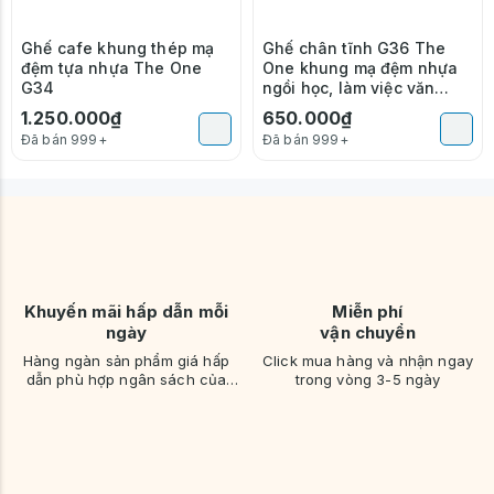
Ghế cafe khung thép mạ
Ghế chân tĩnh G36 The
đệm tựa nhựa The One
One khung mạ đệm nhựa
G34
ngồi học, làm việc văn
phòng
1.250.000₫
650.000₫
Đã bán 999+
Đã bán 999+
Khuyến mãi hấp dẫn mỗi
Miễn phí
ngày
vận chuyển
Hàng ngàn sản phẩm giá hấp
Click mua hàng và nhận ngay
dẫn phù hợp ngân sách của
trong vòng 3-5 ngày
bạn