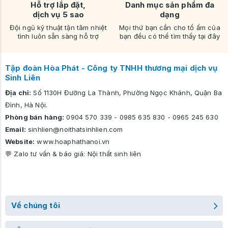
Hỗ trợ lắp đặt,
Danh mục sản phẩm đa
dịch vụ 5 sao
dạng
Đội ngũ kỹ thuật tận tâm nhiệt
Mọi thứ bạn cần cho tổ ấm của
tình luôn sẵn sàng hỗ trợ
bạn đều có thể tìm thấy tại đây
Tập đoàn Hòa Phát - Công ty TNHH thương mại dịch vụ
Sinh Liên
Địa chỉ:
Số 1130H Đường La Thành, Phường Ngọc Khánh, Quận Ba
Đình, Hà Nội.
Phòng bán hàng:
0904 570 339
-
0985 635 830
-
0965 245 630
Email:
sinhlien@noithatsinhlien.com
Website:
www.hoaphathanoi.vn
💬 Zalo tư vấn & báo giá:
Nội thất sinh liên
Về chúng tôi