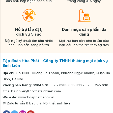
dẫn phù hợp ngân sách của
trong vòng 3-5 ngày
bạn
Hỗ trợ lắp đặt,
Danh mục sản phẩm đa
dịch vụ 5 sao
dạng
Đội ngũ kỹ thuật tận tâm nhiệt
Mọi thứ bạn cần cho tổ ấm của
tình luôn sẵn sàng hỗ trợ
bạn đều có thể tìm thấy tại đây
Tập đoàn Hòa Phát - Công ty TNHH thương mại dịch vụ
Sinh Liên
Địa chỉ:
Số 1130H Đường La Thành, Phường Ngọc Khánh, Quận Ba
Đình, Hà Nội.
Phòng bán hàng:
0904 570 339
-
0985 635 830
-
0965 245 630
Email:
sinhlien@noithatsinhlien.com
Website:
www.hoaphathanoi.vn
💬 Zalo tư vấn & báo giá:
Nội thất sinh liên