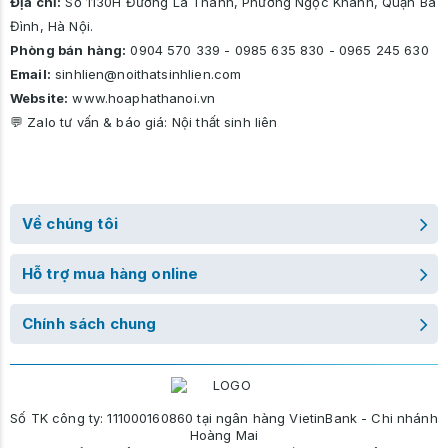
Địa chỉ:
Số 1130H Đường La Thành, Phường Ngọc Khánh, Quận Ba
Đình, Hà Nội.
Phòng bán hàng:
0904 570 339
-
0985 635 830
-
0965 245 630
Email:
sinhlien@noithatsinhlien.com
Website:
www.hoaphathanoi.vn
💬 Zalo tư vấn & báo giá:
Nội thất sinh liên
Về chúng tôi
Hỗ trợ mua hàng online
Chính sách chung
Số TK công ty: 111000160860 tại ngân hàng VietinBank - Chi nhánh
Hoàng Mai