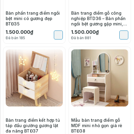
Bàn phấn trang điểm ngồi
Bàn trang điểm gỗ công
bệt mini có gương đẹp
nghiệp BTD36 – Bàn phấn
BTĐ35
ngồi bệt gương gập mini,
mẫu bàn trang điểm giá rẻ
1.500.000₫
1.500.000₫
tiện nghi
Đã bán 185
Đã bán 881
Bàn trang điểm kết hợp tủ
Mẫu bàn trang điểm gỗ
táp đầu giường gương lật
MDF mini nhỏ gọn giá rẻ
đa năng BTĐ37
BTĐ38