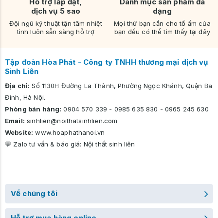
Hỗ trợ lắp đặt,
Danh mục sản phẩm đa
dịch vụ 5 sao
dạng
Đội ngũ kỹ thuật tận tâm nhiệt
Mọi thứ bạn cần cho tổ ấm của
tình luôn sẵn sàng hỗ trợ
bạn đều có thể tìm thấy tại đây
Tập đoàn Hòa Phát - Công ty TNHH thương mại dịch vụ
Sinh Liên
Địa chỉ:
Số 1130H Đường La Thành, Phường Ngọc Khánh, Quận Ba
Đình, Hà Nội.
Phòng bán hàng:
0904 570 339
-
0985 635 830
-
0965 245 630
Email:
sinhlien@noithatsinhlien.com
Website:
www.hoaphathanoi.vn
💬 Zalo tư vấn & báo giá:
Nội thất sinh liên
Về chúng tôi
Hỗ trợ mua hàng online