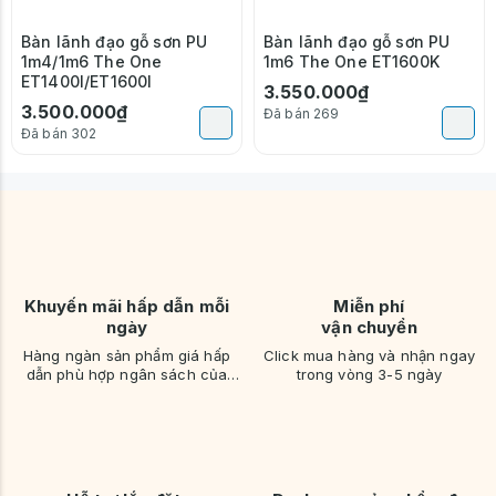
Bàn lãnh đạo gỗ sơn PU
Bàn lãnh đạo gỗ sơn PU
1m4/1m6 The One
1m6 The One ET1600K
ET1400I/ET1600I
3.550.000₫
3.500.000₫
Đã bán 269
Đã bán 302
Khuyến mãi hấp dẫn mỗi
Miễn phí
ngày
vận chuyển
Hàng ngàn sản phẩm giá hấp
Click mua hàng và nhận ngay
dẫn phù hợp ngân sách của
trong vòng 3-5 ngày
bạn