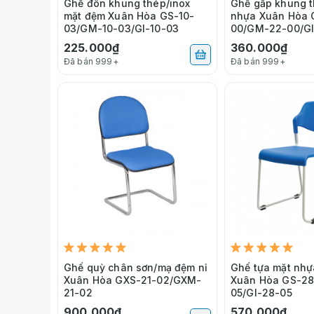
Ghế đôn khung thép/inox
Ghế gấp khung t
mặt đệm Xuân Hòa GS-10-
nhựa Xuân Hòa 
03/GM-10-03/GI-10-03
00/GM-22-00/GI
225.000₫
360.000₫
Đã bán 999+
Đã bán 999+
Ghế quỳ chân sơn/mạ đệm nỉ
Ghế tựa mặt nhự
Xuân Hòa GXS-21-02/GXM-
Xuân Hòa GS-2
21-02
05/GI-28-05
900.000₫
570.000₫