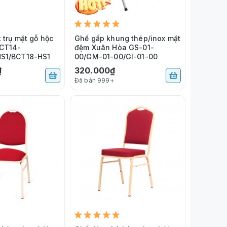
 trụ mặt gỗ hộc
Ghế gấp khung thép/inox mặt
BCT14-
đệm Xuân Hòa GS-01-
HS1/BCT18-HS1
00/GM-01-00/GI-01-00
₫
320.000₫
Đã bán 999+