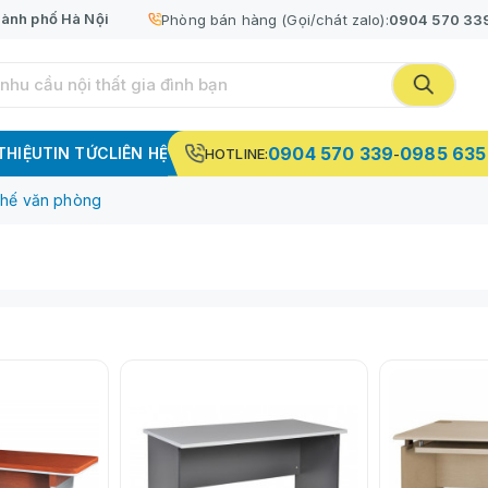
ành phố Hà Nội
Phòng bán hàng (Gọi/chát zalo):
0904 570 33
0904 570 339
0985 635
 THIỆU
TIN TỨC
LIÊN HỆ
HOTLINE:
-
ghế văn phòng