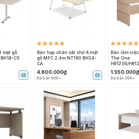
t mặt gỗ
Bàn họp chân sắt chữ A mặt
Bàn làm việ
 BH18-CS
gỗ MFC 2.4m NT190 BH24-
The One
CA
HR120S/HR1
0/HR160
4.800.000₫
1.550.000
Đã bán 999+
Đã bán 999+