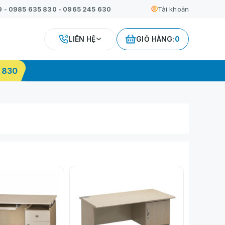
9
-
0985 635 830
-
0965 245 630
Tài khoản
LIÊN HỆ
GIỎ HÀNG:
0
 830