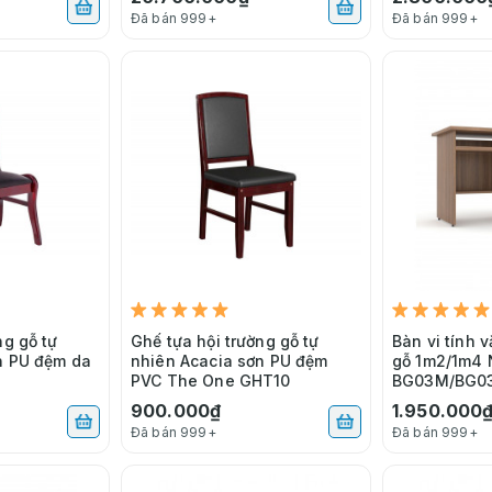
Đã bán 999+
Đã bán 999+
ng gỗ tự
Ghế tựa hội trường gỗ tự
Bàn vi tính 
n PU đệm da
nhiên Acacia sơn PU đệm
gỗ 1m2/1m4
PVC The One GHT10
BG03M/BG0
900.000₫
1.950.000
Đã bán 999+
Đã bán 999+