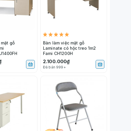
 mặt gỗ
Bàn làm việc mặt gỗ
mi
Laminate có hộc treo 1m2
U1400FH
Fami CH1200H
₫
2.100.000₫
Đã bán 999+