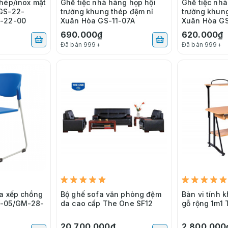
hép/inox mặt
Ghế tiệc nhà hàng họp hội
Ghế tiệc nhà
GS-22-
trường khung thép đệm nỉ
trường khun
-22-00
Xuân Hòa GS-11-07A
Xuân Hòa GS
690.000₫
620.000₫
Đã bán 999+
Đã bán 999+
a xếp chồng
Bộ ghế sofa văn phòng đệm
Bàn vi tính 
8-05/GM-28-
da cao cấp The One SF12
gỗ rộng 1m1
20.700.000₫
2.800.000