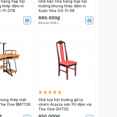
 hàng họp hội
Ghế tiệc nhà hàng họp hội
g thép đệm nỉ
trường khung thép đệm nỉ
-11-07B
Xuân Hòa GS-11-08
690.000₫
Đã bán 999+
khung thép mặt
Ghế tựa hội trường gỗ tự
 The One BMT136
nhiên Acacia sơn PU đệm vải
The One GHT02
₫
950.000₫