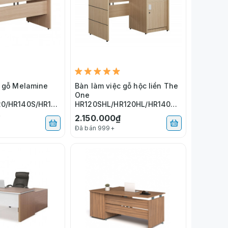
c gỗ Melamine
Bàn làm việc gỗ hộc liền The
One
20/HR140S/HR14
HR120SHL/HR120HL/HR140HL
/HR140SHL
₫
2.150.000₫
Đã bán 999+