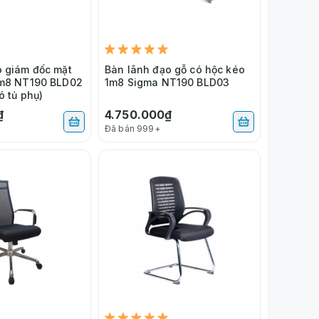
o giám đốc mặt
Bàn lãnh đạo gỗ có hộc kéo
1m8 NT190 BLD02
1m8 Sigma NT190 BLD03
ó tủ phụ)
₫
4.750.000₫
Đã bán 999+