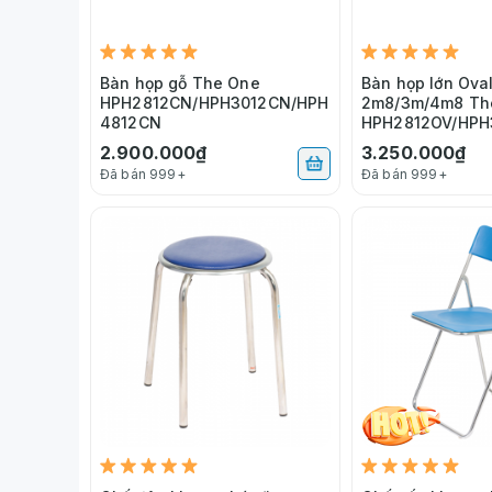
Bàn họp gỗ The One
Bàn họp lớn Ova
HPH2812CN/HPH3012CN/HPH
2m8/3m/4m8 Th
4812CN
HPH2812OV/HPH
4812OV
2.900.000₫
3.250.000₫
Đã bán 999+
Đã bán 999+