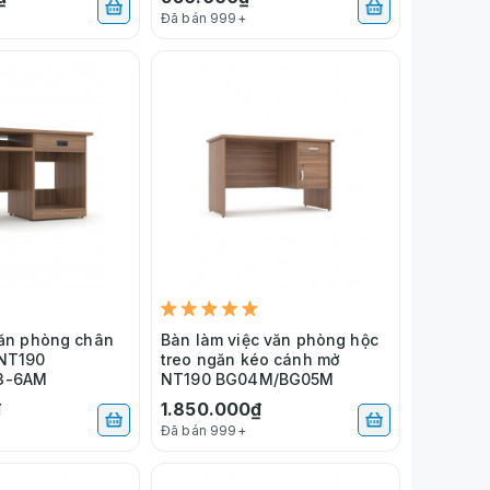
Đã bán 999+
văn phòng chân
Bàn làm việc văn phòng hộc
 NT190
treo ngăn kéo cánh mở
3-6AM
NT190 BG04M/BG05M
₫
1.850.000₫
Đã bán 999+