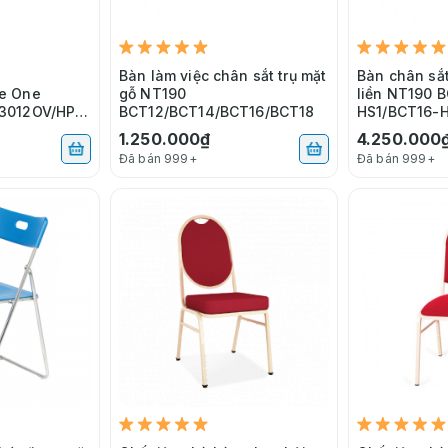
l
Bàn làm việc chân sắt trụ mặt
Bàn chân sắt
e One
gỗ NT190
liền NT190 
3012OV/HPH
BCT12/BCT14/BCT16/BCT18
HS1/BCT16-
1.250.000₫
4.250.000
Đã bán 999+
Đã bán 999+