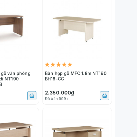
c gỗ văn phòng
Bàn họp gỗ MFC 1.8m NT190
di NT190
BH18-CG
B
₫
2.350.000₫
Đã bán 999+