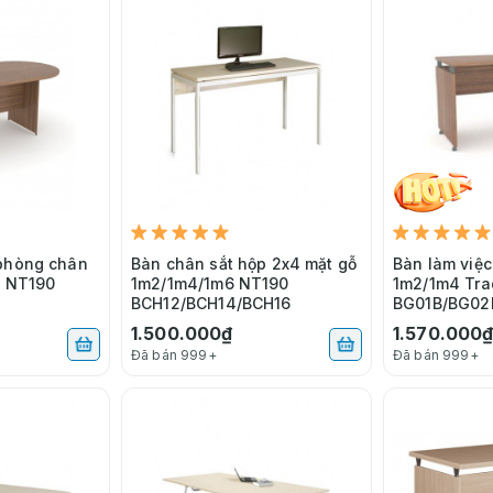
 phòng chân
Bàn chân sắt hộp 2x4 mặt gỗ
Bàn làm việ
8 NT190
1m2/1m4/1m6 NT190
1m2/1m4 Tra
BCH12/BCH14/BCH16
BG01B/BG02
1.500.000₫
1.570.000
Đã bán 999+
Đã bán 999+