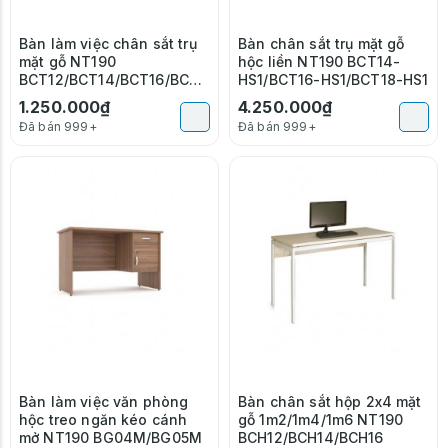
Bàn làm việc chân sắt trụ
Bàn chân sắt trụ mặt gỗ
mặt gỗ NT190
hộc liền NT190 BCT14-
BCT12/BCT14/BCT16/BCT1
HS1/BCT16-HS1/BCT18-HS1
8
1.250.000₫
4.250.000₫
Đã bán 999+
Đã bán 999+
Bàn làm việc văn phòng
Bàn chân sắt hộp 2x4 mặt
hộc treo ngăn kéo cánh
gỗ 1m2/1m4/1m6 NT190
mở NT190 BG04M/BG05M
BCH12/BCH14/BCH16