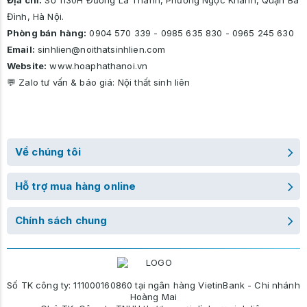
Địa chỉ:
Số 1130H Đường La Thành, Phường Ngọc Khánh, Quận Ba
Đình, Hà Nội.
Phòng bán hàng:
0904 570 339
-
0985 635 830
-
0965 245 630
Email:
sinhlien@noithatsinhlien.com
Website:
www.hoaphathanoi.vn
💬 Zalo tư vấn & báo giá:
Nội thất sinh liên
Về chúng tôi
Hỗ trợ mua hàng online
Chính sách chung
Số TK công ty: 111000160860 tại ngân hàng VietinBank - Chi nhánh
Hoàng Mai