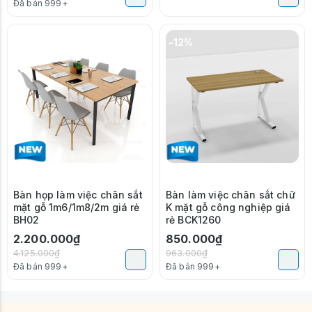
Đã bán 999+
-47%
-12%
Bàn họp làm việc chân sắt
Bàn làm việc chân sắt chữ
mặt gỗ 1m6/1m8/2m giá rẻ
K mặt gỗ công nghiệp giá
BH02
rẻ BCK1260
2.200.000₫
850.000₫
4.125.000₫
963.000₫
Đã bán 999+
Đã bán 999+