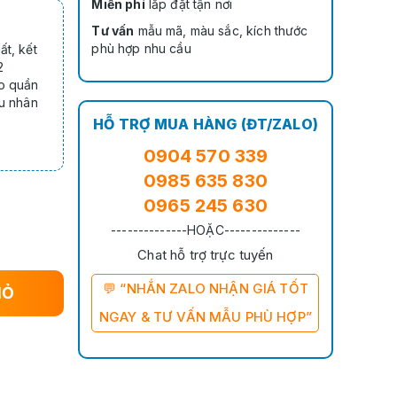
Miễn phí
lắp đặt tận nơi
Tư vấn
mẫu mã, màu sắc, kích thước
phù hợp nhu cầu
ất, kết
2
eo quần
hu nhân
HỖ TRỢ MUA HÀNG (ĐT/ZALO)
0904 570 339
0985 635 830
0965 245 630
--------------HOẶC--------------
Chat hỗ trợ trực tuyến
💬 “NHẮN ZALO NHẬN GIÁ TỐT
IỎ
NGAY & TƯ VẤN MẪU PHÙ HỢP”