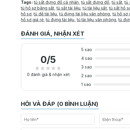
Tags:
tủ sắt đựng đồ cá nhân
,
tủ sắt đựng đồ
,
tủ sắt
,
tủ 
tủ hồ sơ bằng sắt
,
tủ sắt tài liệu
,
tủ tài liệu sắt
,
tủ sắt hồ s
hồ sơ
,
tủ để tài liệu
,
tủ đựng tài liệu văn phòng
,
tủ hồ sơ
hồ sơ giá rẻ
,
tủ đựng tài liệu
,
tủ tài liệu văn phòng
,
tủ đự
ĐÁNH GIÁ, NHẬN XÉT
5 sao
0
/5
4 sao
3 sao
0
đánh giá & nhận xét
2 sao
1 sao
HỎI VÀ ĐÁP (0 BÌNH LUẬN)