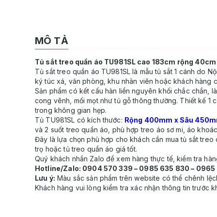
MÔ TẢ
Tủ sắt treo quần áo TU981SL cao 183cm rộng 40cm
Tủ sắt treo quần áo TU981SL là mẫu tủ sắt 1 cánh do Nội
ký túc xá, văn phòng, khu nhân viên hoặc khách hàng c
Sản phẩm có kết cấu hàn liền nguyên khối chắc chắn, là
cong vênh, mối mọt như tủ gỗ thông thường. Thiết kế 1 cá
trong không gian hẹp.
Tủ TU981SL có kích thước:
Rộng 400mm x Sâu 450m
và 2 suốt treo quần áo, phù hợp treo áo sơ mi, áo khoác
Đây là lựa chọn phù hợp cho khách cần mua tủ sắt treo q
trọ hoặc tủ treo quần áo giá tốt.
Quý khách nhắn Zalo để xem hàng thực tế, kiểm tra hàng
Hotline/Zalo: 0904 570 339 – 0985 635 830 – 0965
Lưu ý:
Màu sắc sản phẩm trên website có thể chênh lệch s
Khách hàng vui lòng kiểm tra xác nhận thông tin trước k