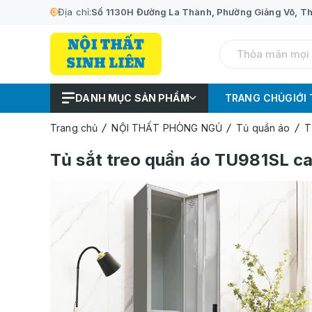
Địa chỉ:
Số 1130H Đường La Thành, Phường Giảng Võ, Th
DANH MỤC SẢN PHẨM
TRANG CHỦ
GIỚI
Trang chủ
NỘI THẤT PHÒNG NGỦ
Tủ quần áo
T
Tủ sắt treo quần áo TU981SL 