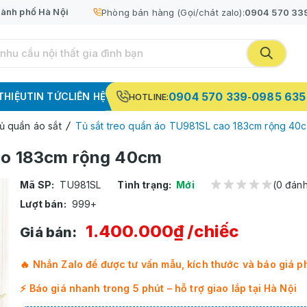
ành phố Hà Nội
Phòng bán hàng (Gọi/chát zalo):
0904 570 33
0904 570 339
0985 635
 THIỆU
TIN TỨC
LIÊN HỆ
HOTLINE:
-
ủ quần áo sắt
Tủ sắt treo quần áo TU981SL cao 183cm rộng 40
cao 183cm rộng 40cm
Mã SP:
TU981SL
Tình trạng:
Mới
(0 đánh
Lượt bán:
999+
1.400.000₫
/chiếc
Giá bán:
🔥 Nhắn Zalo để được tư vấn mẫu, kích thước và báo giá p
⚡ Báo giá nhanh trong 5 phút – hỗ trợ giao lắp tại Hà Nội