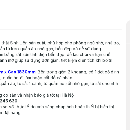
 thất Sinh Liên sản xuất, phù hợp cho phòng ngủ nhỏ, nhà trọ,
ần tủ treo quần áo nhỏ gọn, bền đẹp và dễ sử dụng.
m bằng sắt sơn tĩnh điện bền đẹp, dễ lau chùi và hạn chế
nh mở giúp sử dụng đơn giản, tiết kiệm diện tích khi bố trí
m x Cao 1830mm
. Bên trong gồm 2 khoang, có 1 đợt cố định
, quần áo đi làm hoặc cất đồ cá nhân.
uần áo, tủ sắt 1 cánh, tủ quần áo sắt nhỏ gọn, tủ sắt cho nhà
 có sẵn và nhận báo giá tốt tại Hà Nội.
 245 630
o với thực tế do ánh sáng chụp ảnh hoặc thiết bị hiển thị.
hi đặt hàng.