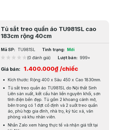
Tủ sắt treo quần áo TU981SL cao
183cm rộng 40cm
Mã SP:
TU981SL
Tình trạng:
Mới
(0 đánh giá)
Lượt bán:
999+
1.400.000₫
/chiếc
Giá bán:
Kích thước: Rộng 400 x Sâu 450 x Cao 1830mm.
Tủ sắt treo quần áo TU981SL do Nội thất Sinh
Liên sản xuất, kết cấu hàn liền nguyên khối, sơn
tĩnh điện bền đẹp. Tủ gồm 2 khoang cánh mở,
bên trong có 1 đợt cố định và 2 suốt treo quần
áo, phù hợp gia đình, nhà trọ, ký túc xá, văn
phòng và khu nhân viên.
Nhắn Zalo xem hàng thực tế và nhận giá tốt tại