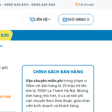
9
-
0985 635 830
-
0965 245 630
Tài khoản
LIÊN HỆ
GIỎ HÀNG:
0
 830
cm
 giá)
CHÍNH SÁCH BÁN HÀNG
Vận chuyển miễn phí
trong phạm vi
10km với đơn hàng từ 20 triệu trở lên
tính từ 1130H La Thành Hà Nội. Những
đơn hàng nhỏ hơn, ở xa sẽ tính phí
hù hợp
vận chuyển theo thỏa thuận giữa nhân
viên kinh doanh và khách hàng.