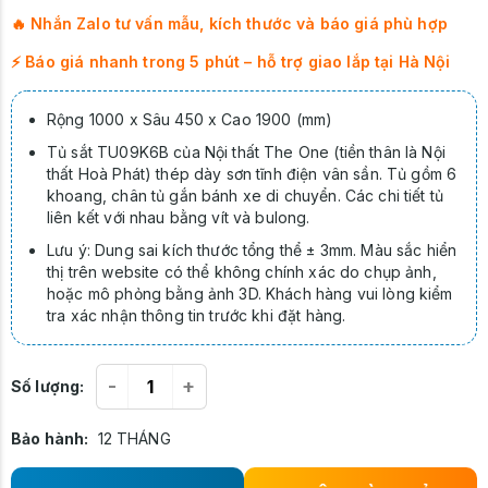
🔥 Nhắn Zalo tư vấn mẫu, kích thước và báo giá phù hợp
⚡ Báo giá nhanh trong 5 phút – hỗ trợ giao lắp tại Hà Nội
Rộng 1000 x Sâu 450 x Cao 1900 (mm)
Tủ sắt TU09K6B của Nội thất The One (tiền thân là Nội
thất Hoà Phát) thép dày sơn tĩnh điện vân sần. Tủ gồm 6
khoang, chân tủ gắn bánh xe di chuyển. Các chi tiết tủ
liên kết với nhau bằng vít và bulong.
Lưu ý: Dung sai kích thước tổng thể ± 3mm. Màu sắc hiển
thị trên website có thể không chính xác do chụp ảnh,
hoặc mô phỏng bằng ảnh 3D. Khách hàng vui lòng kiểm
tra xác nhận thông tin trước khi đặt hàng.
-
+
Số lượng:
Bảo hành:
12 THÁNG