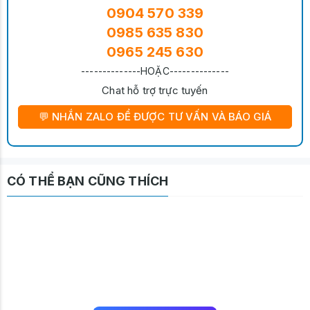
0904 570 339
0985 635 830
0965 245 630
--------------HOẶC--------------
Chat hỗ trợ trực tuyến
💬 NHẮN ZALO ĐỂ ĐƯỢC TƯ VẤN VÀ BÁO GIÁ
CÓ THỂ BẠN CŨNG THÍCH