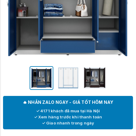
🔥 NHẮN ZALO NGAY - GIÁ TỐT HÔM NAY
✓ 4171 khách đã mua tại Hà Nội
✓ Xem hàng trước khi thanh toán
✓ Giao nhanh trong ngày