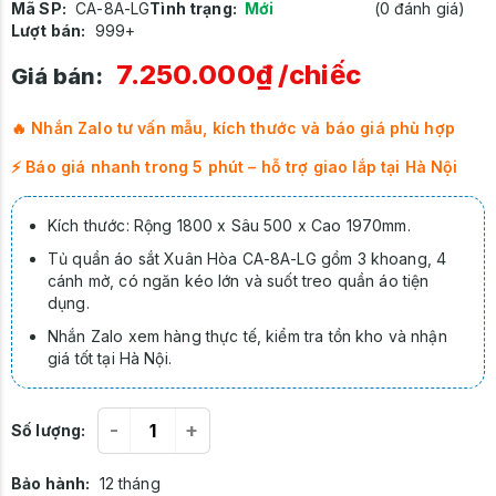
Mã SP:
CA-8A-LG
Tình trạng:
Mới
(0 đánh giá)
Lượt bán:
999+
7.250.000₫
/chiếc
Giá bán:
🔥 Nhắn Zalo tư vấn mẫu, kích thước và báo giá phù hợp
⚡ Báo giá nhanh trong 5 phút – hỗ trợ giao lắp tại Hà Nội
Kích thước: Rộng 1800 x Sâu 500 x Cao 1970mm.
Tủ quần áo sắt Xuân Hòa CA-8A-LG gồm 3 khoang, 4
cánh mở, có ngăn kéo lớn và suốt treo quần áo tiện
dụng.
Nhắn Zalo xem hàng thực tế, kiểm tra tồn kho và nhận
giá tốt tại Hà Nội.
-
+
Số lượng:
Bảo hành:
12 tháng