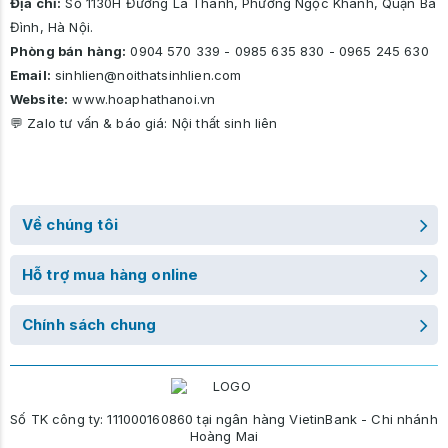
Địa chỉ:
Số 1130H Đường La Thành, Phường Ngọc Khánh, Quận Ba
Đình, Hà Nội.
Phòng bán hàng:
0904 570 339
-
0985 635 830
-
0965 245 630
Email:
sinhlien@noithatsinhlien.com
Website:
www.hoaphathanoi.vn
💬 Zalo tư vấn & báo giá:
Nội thất sinh liên
Về chúng tôi
Hỗ trợ mua hàng online
Chính sách chung
Số TK công ty: 111000160860 tại ngân hàng VietinBank - Chi nhánh
Hoàng Mai