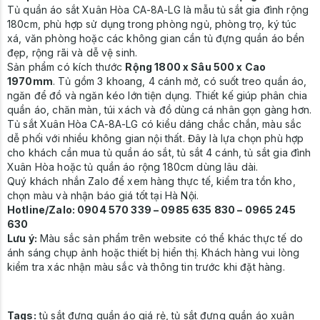
Tủ quần áo sắt Xuân Hòa CA-8A-LG là mẫu tủ sắt gia đình rộng
180cm, phù hợp sử dụng trong phòng ngủ, phòng trọ, ký túc
xá, văn phòng hoặc các không gian cần tủ đựng quần áo bền
đẹp, rộng rãi và dễ vệ sinh.
Sản phẩm có kích thước
Rộng 1800 x Sâu 500 x Cao
1970mm
. Tủ gồm 3 khoang, 4 cánh mở, có suốt treo quần áo,
ngăn để đồ và ngăn kéo lớn tiện dụng. Thiết kế giúp phân chia
quần áo, chăn màn, túi xách và đồ dùng cá nhân gọn gàng hơn.
Tủ sắt Xuân Hòa CA-8A-LG có kiểu dáng chắc chắn, màu sắc
dễ phối với nhiều không gian nội thất. Đây là lựa chọn phù hợp
cho khách cần mua tủ quần áo sắt, tủ sắt 4 cánh, tủ sắt gia đình
Xuân Hòa hoặc tủ quần áo rộng 180cm dùng lâu dài.
Quý khách nhắn Zalo để xem hàng thực tế, kiểm tra tồn kho,
chọn màu và nhận báo giá tốt tại Hà Nội.
Hotline/Zalo: 0904 570 339 – 0985 635 830 – 0965 245
630
Lưu ý:
Màu sắc sản phẩm trên website có thể khác thực tế do
ánh sáng chụp ảnh hoặc thiết bị hiển thị. Khách hàng vui lòng
kiểm tra xác nhận màu sắc và thông tin trước khi đặt hàng.
Tags:
tủ sắt đựng quần áo giá rẻ
,
tủ sắt đựng quần áo xuân