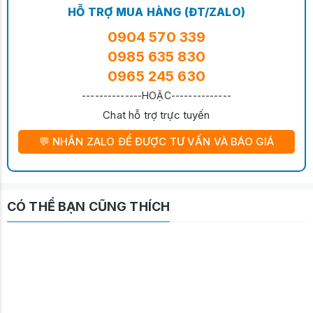
HỖ TRỢ MUA HÀNG (ĐT/ZALO)
0904 570 339
0985 635 830
0965 245 630
--------------HOẶC--------------
Chat hỗ trợ trực tuyến
💬 NHẮN ZALO ĐỂ ĐƯỢC TƯ VẤN VÀ BÁO GIÁ
CÓ THỂ BẠN CŨNG THÍCH