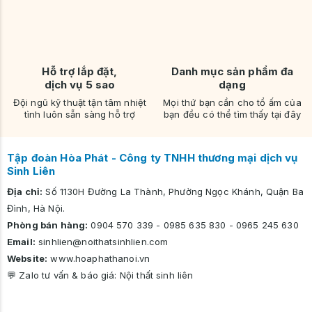
bạn
Hỗ trợ lắp đặt,
Danh mục sản phẩm đa
dịch vụ 5 sao
dạng
Đội ngũ kỹ thuật tận tâm nhiệt
Mọi thứ bạn cần cho tổ ấm của
tình luôn sẵn sàng hỗ trợ
bạn đều có thể tìm thấy tại đây
Tập đoàn Hòa Phát - Công ty TNHH thương mại dịch vụ
Sinh Liên
Địa chỉ:
Số 1130H Đường La Thành, Phường Ngọc Khánh, Quận Ba
Đình, Hà Nội.
Phòng bán hàng:
0904 570 339
-
0985 635 830
-
0965 245 630
Email:
sinhlien@noithatsinhlien.com
Website:
www.hoaphathanoi.vn
💬 Zalo tư vấn & báo giá:
Nội thất sinh liên