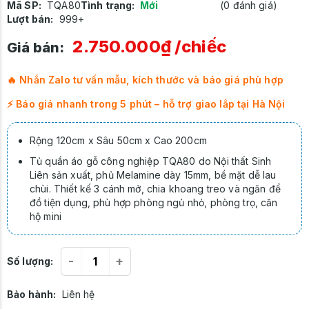
Mã SP:
TQA80
Tình trạng:
Mới
(0 đánh giá)
Lượt bán:
999+
2.750.000₫
/chiếc
Giá bán:
🔥 Nhắn Zalo tư vấn mẫu, kích thước và báo giá phù hợp
⚡ Báo giá nhanh trong 5 phút – hỗ trợ giao lắp tại Hà Nội
Rộng 120cm x Sâu 50cm x Cao 200cm
Tủ quần áo gỗ công nghiệp TQA80 do Nội thất Sinh
Liên sản xuất, phủ Melamine dày 15mm, bề mặt dễ lau
chùi. Thiết kế 3 cánh mở, chia khoang treo và ngăn để
đồ tiện dụng, phù hợp phòng ngủ nhỏ, phòng trọ, căn
hộ mini
-
+
Số lượng:
Bảo hành:
Liên hệ