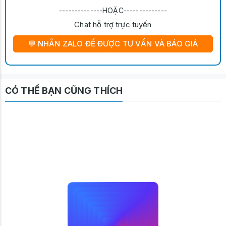
--------------HOẶC--------------
Chat hỗ trợ trực tuyến
💬 NHẮN ZALO ĐỂ ĐƯỢC TƯ VẤN VÀ BÁO GIÁ
CÓ THỂ BẠN CŨNG THÍCH