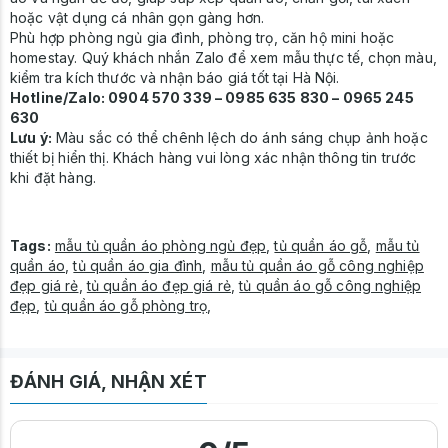
hoặc vật dụng cá nhân gọn gàng hơn.
Phù hợp phòng ngủ gia đình, phòng trọ, căn hộ mini hoặc
homestay. Quý khách nhắn Zalo để xem mẫu thực tế, chọn màu,
kiểm tra kích thước và nhận báo giá tốt tại Hà Nội.
Hotline/Zalo: 0904 570 339 – 0985 635 830 – 0965 245
630
Lưu ý:
Màu sắc có thể chênh lệch do ánh sáng chụp ảnh hoặc
thiết bị hiển thị. Khách hàng vui lòng xác nhận thông tin trước
khi đặt hàng.
Tags:
mẫu tủ quần áo phòng ngủ đẹp
,
tủ quần áo gỗ
,
mẫu tủ
quần áo
,
tủ quần áo gia đình
,
mẫu tủ quần áo gỗ công nghiệp
đẹp giá rẻ
,
tủ quần áo đẹp giá rẻ
,
tủ quần áo gỗ công nghiệp
đẹp
,
tủ quần áo gỗ phòng trọ
,
ĐÁNH GIÁ, NHẬN XÉT