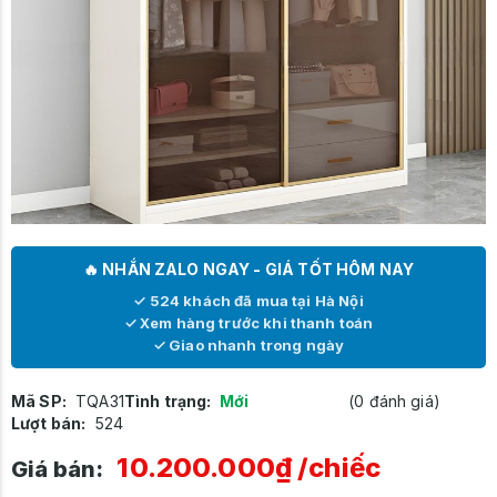
🔥 NHẮN ZALO NGAY - GIÁ TỐT HÔM NAY
✓ 524 khách đã mua tại Hà Nội
✓ Xem hàng trước khi thanh toán
✓ Giao nhanh trong ngày
Mã SP:
TQA31
Tình trạng:
Mới
(0 đánh giá)
Lượt bán:
524
10.200.000₫
/chiếc
Giá bán: