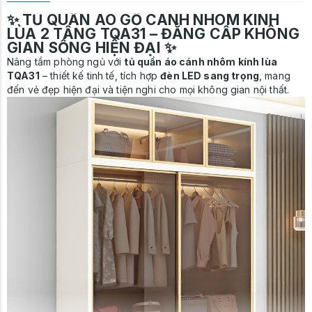
✨
TỦ QUẦN ÁO GỖ
CÁNH NHÔM KÍNH
LÙA 2 TẦNG TQA31 – ĐẲNG CẤP KHÔNG
GIAN SỐNG HIỆN ĐẠI ✨
Nâng tầm phòng ngủ với
tủ quần áo cánh nhôm kính lùa
TQA31
– thiết kế tinh tế, tích hợp
đèn LED sang trọng
, mang
đến vẻ đẹp hiện đại và tiện nghi cho mọi không gian nội thất.