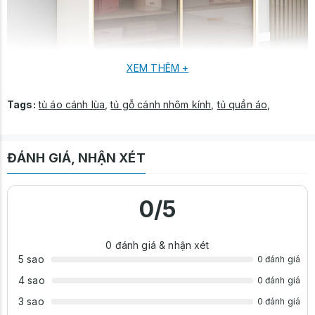
XEM THÊM +
🔹 Thông tin sản phẩm:
Kích thước:
Tags:
tủ áo cánh lùa
,
tủ gỗ cánh nhôm kính
,
tủ quần áo
,
Rộng
120 / 140 / 160 / 180cm
x Sâu
60cm
x Cao
240cm
Thiết kế:
▪ Cánh
nhôm kính lùa cao cấp
– tiết kiệm diện tích, vận hành
ĐÁNH GIÁ, NHẬN XÉT
êm ái
▪
2 tầng tủ
rộng rãi, tối ưu không gian lưu trữ
▪
Đèn LED âm tủ
– tăng tính thẩm mỹ, dễ dàng sử dụng ban
0
/5
đêm
Chất liệu:
Gỗ công nghiệp
MDF phủ Melamine dày 17mm
– chống trầy,
bền đẹp theo thời gian
0
đánh giá & nhận xét
Sản xuất:
5 sao
Nội thất Sinh Liên
0 đánh giá
4 sao
0 đánh giá
3 sao
0 đánh giá