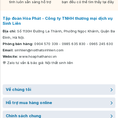
tình luôn sẵn sàng hỗ trợ
bạn đều có thể tìm thấy tại đây
Tập đoàn Hòa Phát - Công ty TNHH thương mại dịch vụ
Sinh Liên
Địa chỉ:
Số 1130H Đường La Thành, Phường Ngọc Khánh, Quận Ba
Đình, Hà Nội.
Phòng bán hàng:
0904 570 339
-
0985 635 830
-
0965 245 630
Email:
sinhlien@noithatsinhlien.com
Website:
www.hoaphathanoi.vn
💬 Zalo tư vấn & báo giá:
Nội thất sinh liên
Về chúng tôi
Hỗ trợ mua hàng online
Chính sách chung