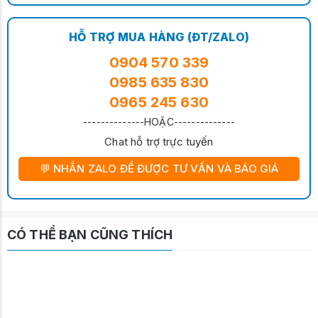
HỖ TRỢ MUA HÀNG (ĐT/ZALO)
0904 570 339
0985 635 830
0965 245 630
--------------HOẶC--------------
Chat hỗ trợ trực tuyến
💬 NHẮN ZALO ĐỂ ĐƯỢC TƯ VẤN VÀ BÁO GIÁ
CÓ THỂ BẠN CŨNG THÍCH