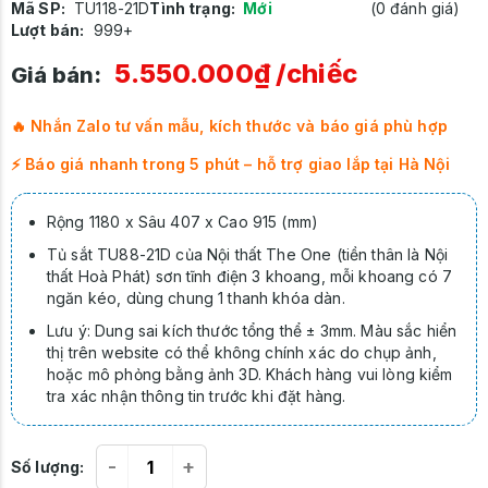
Mã SP:
TU118-21D
Tình trạng:
Mới
(0 đánh giá)
Lượt bán:
999+
5.550.000₫
/chiếc
Giá bán:
🔥 Nhắn Zalo tư vấn mẫu, kích thước và báo giá phù hợp
⚡ Báo giá nhanh trong 5 phút – hỗ trợ giao lắp tại Hà Nội
Rộng 1180 x Sâu 407 x Cao 915 (mm)
Tủ sắt TU88-21D của Nội thất The One (tiền thân là Nội
thất Hoà Phát) sơn tĩnh điện 3 khoang, mỗi khoang có 7
ngăn kéo, dùng chung 1 thanh khóa dàn.
Lưu ý: Dung sai kích thước tổng thể ± 3mm. Màu sắc hiển
thị trên website có thể không chính xác do chụp ảnh,
hoặc mô phỏng bằng ảnh 3D. Khách hàng vui lòng kiểm
tra xác nhận thông tin trước khi đặt hàng.
-
+
Số lượng: