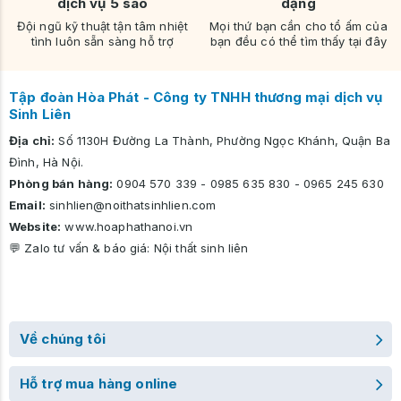
dịch vụ 5 sao
dạng
Đội ngũ kỹ thuật tận tâm nhiệt
Mọi thứ bạn cần cho tổ ấm của
tình luôn sẵn sàng hỗ trợ
bạn đều có thể tìm thấy tại đây
Tập đoàn Hòa Phát - Công ty TNHH thương mại dịch vụ
Sinh Liên
Địa chỉ:
Số 1130H Đường La Thành, Phường Ngọc Khánh, Quận Ba
Đình, Hà Nội.
Phòng bán hàng:
0904 570 339
-
0985 635 830
-
0965 245 630
Email:
sinhlien@noithatsinhlien.com
Website:
www.hoaphathanoi.vn
💬 Zalo tư vấn & báo giá:
Nội thất sinh liên
Về chúng tôi
Hỗ trợ mua hàng online