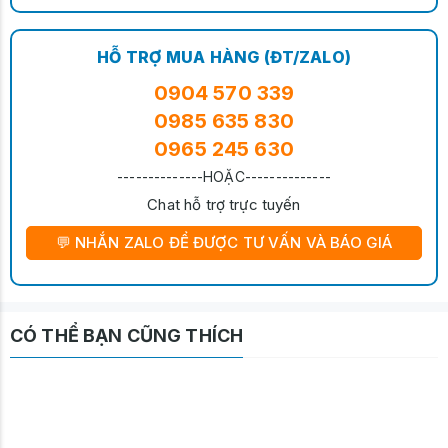
HỖ TRỢ MUA HÀNG (ĐT/ZALO)
0904 570 339
0985 635 830
0965 245 630
--------------HOẶC--------------
Chat hỗ trợ trực tuyến
💬 NHẮN ZALO ĐỂ ĐƯỢC TƯ VẤN VÀ BÁO GIÁ
CÓ THỂ BẠN CŨNG THÍCH