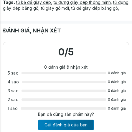
Tags:
tủ kệ để giày dép
,
tủ đựng giày dép thông minh
,
tủ đựng
Tủ 2 cánh mở gồm 4 ngăn để giày và 1 ngăn kéo để đồ.
giày dép bằng gỗ
,
tủ giày gỗ mdf
,
tủ để giày dép bằng gỗ
,
ĐÁNH GIÁ, NHẬN XÉT
0
/5
0
đánh giá & nhận xét
5 sao
0 đánh giá
4 sao
0 đánh giá
3 sao
0 đánh giá
2 sao
0 đánh giá
1 sao
0 đánh giá
Bạn đã dùng sản phẩm này?
Gửi đánh giá của bạn