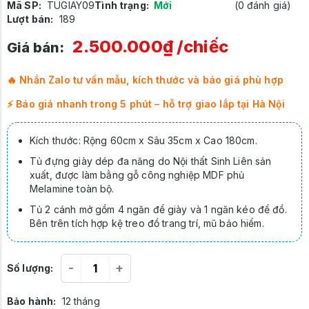
Mã SP:
TUGIAY09
Tình trạng:
Mới
(0 đánh giá)
Lượt bán:
189
2.500.000₫
/chiếc
Giá bán:
🔥 Nhắn Zalo tư vấn mẫu, kích thước và báo giá phù hợp
⚡ Báo giá nhanh trong 5 phút – hỗ trợ giao lắp tại Hà Nội
Kích thước: Rộng 60cm x Sâu 35cm x Cao 180cm.
Tủ đựng giày dép đa năng do Nội thất Sinh Liên sản
xuất, được làm bằng gỗ công nghiệp MDF phủ
Melamine toàn bộ.
Tủ 2 cánh mở gồm 4 ngăn để giày và 1 ngăn kéo để đồ.
Bên trên tích hợp kệ treo đồ trang trí, mũ bảo hiểm.
-
+
Số lượng:
Bảo hành:
12 tháng