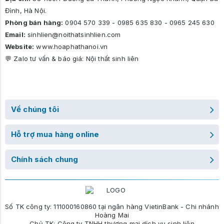
Lưu ý: Màu sắc hiển thị trên website có thể không chính xác do
Đình, Hà Nội.
chụp ảnh, hoặc mô phỏng bằng ảnh 3D. Khách hàng vui lòng
Phòng bán hàng:
0904 570 339
-
0985 635 830
-
0965 245 630
kiểm tra xác nhận màu sắc trước khi đặt hàng.
Email:
sinhlien@noithatsinhlien.com
Website:
www.hoaphathanoi.vn
💬 Zalo tư vấn & báo giá:
Nội thất sinh liên
Về chúng tôi
Hỗ trợ mua hàng online
Chính sách chung
Số TK công ty: 111000160860 tại ngân hàng VietinBank - Chi nhánh
Hoàng Mai
Chủ TK: Công ty TNHH thương mại dịch vụ sinh liên