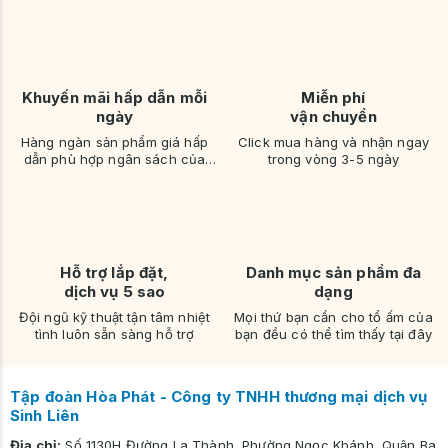
Kích thước: Rộng 60cm x Sâu 35cm x Cao 180cm.
Khuyến mãi hấp dẫn mỗi
Miễn phí
ngày
vận chuyển
Hàng ngàn sản phẩm giá hấp
Click mua hàng và nhận ngay
dẫn phù hợp ngân sách của
trong vòng 3-5 ngày
bạn
Hỗ trợ lắp đặt,
Danh mục sản phẩm đa
dịch vụ 5 sao
dạng
Đội ngũ kỹ thuật tận tâm nhiệt
Mọi thứ bạn cần cho tổ ấm của
tình luôn sẵn sàng hỗ trợ
bạn đều có thể tìm thấy tại đây
Tập đoàn Hòa Phát - Công ty TNHH thương mại dịch vụ
Sinh Liên
Sản phẩm có nhiều màu sắc để lựa chọn phù hợp với nhiều không
gian sống khác nhau:
Địa chỉ:
Số 1130H Đường La Thành, Phường Ngọc Khánh, Quận Ba