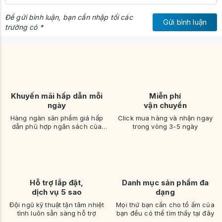
Để gửi bình luận, bạn cần nhập tối các
Gửi bình luận
trường có *
Khuyến mãi hấp dẫn mỗi
Miễn phí
ngày
vận chuyển
Hàng ngàn sản phẩm giá hấp
Click mua hàng và nhận ngay
⚠️
Lưu ý:
Màu sắc sản phẩm có thể hiển thị khác nhau giữa thực
dẫn phù hợp ngân sách của
trong vòng 3-5 ngày
bạn
tế và hình ảnh trên website do ánh sáng khi chụp hoặc ảnh mô
phỏng 3D. Quý khách nên xác nhận kỹ trước khi đặt hàng.
Hỗ trợ lắp đặt,
Danh mục sản phẩm đa
dịch vụ 5 sao
dạng
Đội ngũ kỹ thuật tận tâm nhiệt
Mọi thứ bạn cần cho tổ ấm của
tình luôn sẵn sàng hỗ trợ
bạn đều có thể tìm thấy tại đây