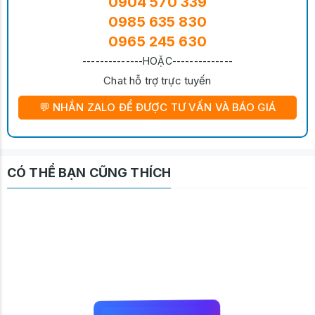
0904 570 339
0985 635 830
0965 245 630
--------------HOẶC--------------
Chat hỗ trợ trực tuyến
💬 NHẮN ZALO ĐỂ ĐƯỢC TƯ VẤN VÀ BÁO GIÁ
CÓ THỂ BẠN CŨNG THÍCH