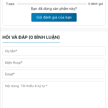
1 sao
0 đánh giá
Bạn đã dùng sản phẩm này?
Gửi đánh giá của bạn
🔹
Chất liệu:
Gỗ công nghiệp MDF phủ melamine dày 17mm –
chắc chắn, bền đẹp, chống trầy xước và dễ lau chùi
🔹
Thiết kế:
Gọn gàng, hiện đại, dễ kết hợp với nhiều phong
HỎI VÀ ĐÁP (0 BÌNH LUẬN)
cách nội thất
🔹
Màu sắc:
Nhiều lựa chọn để phù hợp với thẩm mỹ và nhu cầu
sử dụng thực tế