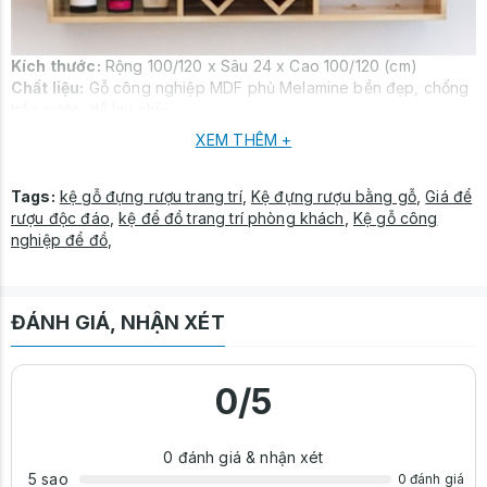
Kích thước:
Rộng 100/120 x Sâu 24 x Cao 100/120 (cm)
Chất liệu:
Gỗ công nghiệp MDF phủ Melamine bền đẹp, chống
trầy xước, dễ lau chùi
Sản xuất:
Nội thất Sinh Liên
XEM THÊM +
Tags:
kệ gỗ đựng rượu trang trí
,
Kệ đựng rượu bằng gỗ
,
Giá để
rượu độc đáo
,
kệ để đồ trang trí phòng khách
,
Kệ gỗ công
nghiệp để đồ
,
ĐÁNH GIÁ, NHẬN XÉT
0
/5
0
đánh giá & nhận xét
5 sao
0 đánh giá