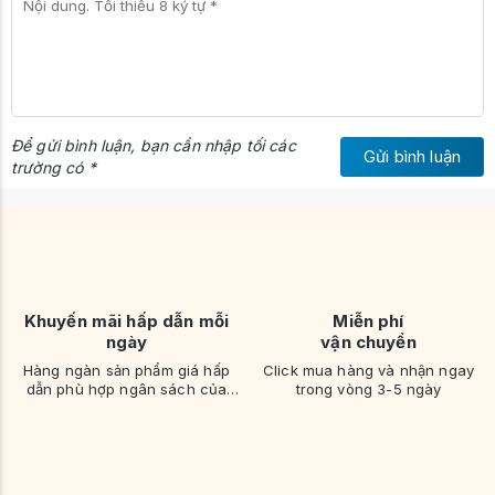
Để gửi bình luận, bạn cần nhập tối các
Gửi bình luận
trường có *
Kệ
nhận đặt đóng theo yêu cầu
về màu sắc và kích thước, đáp
ứng linh hoạt nhu cầu sử dụng và phong cách nội thất của từng
khách hàng, với mức giá hợp lý.
Khuyến mãi hấp dẫn mỗi
Miễn phí
ngày
vận chuyển
Hàng ngàn sản phẩm giá hấp
Click mua hàng và nhận ngay
dẫn phù hợp ngân sách của
trong vòng 3-5 ngày
bạn
Lưu ý: