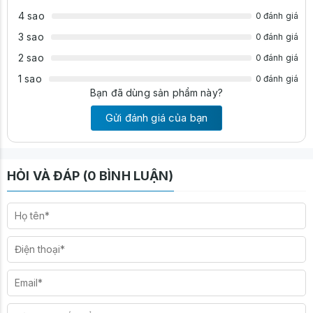
4 sao
0 đánh giá
3 sao
0 đánh giá
2 sao
0 đánh giá
1 sao
0 đánh giá
Kệ rượu treo tường TR37 sở hữu thiết kế hiện đại, giúp trưng
Bạn đã dùng sản phẩm này?
bày rượu và ly một cách gọn gàng, thẩm mỹ, đồng thời tiết kiệm
diện tích tối đa. Sản phẩm phù hợp trang trí phòng khách,
Gửi đánh giá của bạn
phòng bếp, quầy bar gia đình hoặc không gian kinh doanh nhỏ.
HỎI VÀ ĐÁP (0 BÌNH LUẬN)