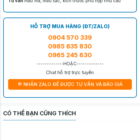
Tư vấn
mẫu mã, màu sắc, kích thước phù hợp nhu cầu
HỖ TRỢ MUA HÀNG (ĐT/ZALO)
0904 570 339
0985 635 830
0965 245 630
--------------HOẶC--------------
Chat hỗ trợ trực tuyến
💬 NHẮN ZALO ĐỂ ĐƯỢC TƯ VẤN VÀ BÁO GIÁ
CÓ THỂ BẠN CŨNG THÍCH