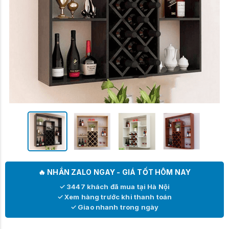
🔥 NHẮN ZALO NGAY - GIÁ TỐT HÔM NAY
✓ 3447 khách đã mua tại Hà Nội
✓ Xem hàng trước khi thanh toán
✓ Giao nhanh trong ngày