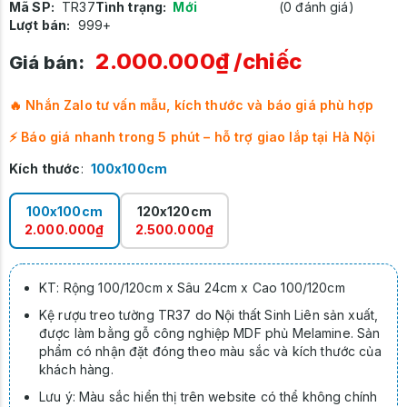
Mã SP:
TR37
Tình trạng:
Mới
(0 đánh giá)
Lượt bán:
999+
2.000.000₫
/chiếc
Giá bán:
🔥 Nhắn Zalo tư vấn mẫu, kích thước và báo giá phù hợp
⚡ Báo giá nhanh trong 5 phút – hỗ trợ giao lắp tại Hà Nội
Kích thước
:
100x100cm
100x100cm
120x120cm
2.000.000₫
2.500.000₫
KT: Rộng 100/120cm x Sâu 24cm x Cao 100/120cm
Kệ rượu treo tường TR37 do Nội thất Sinh Liên sản xuất,
được làm bằng gỗ công nghiệp MDF phủ Melamine. Sản
phẩm có nhận đặt đóng theo màu sắc và kích thước của
khách hàng.
Lưu ý: Màu sắc hiển thị trên website có thể không chính