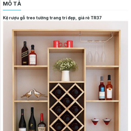
MÔ TẢ
Kệ rượu gỗ treo tường
trang trí đẹp, giá rẻ TR37