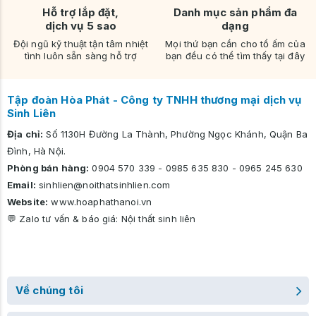
Màu sắc sản phẩm hiển thị trên website có thể chênh lệch so
Hỗ trợ lắp đặt,
Danh mục sản phẩm đa
với thực tế do điều kiện chụp ảnh hoặc hình ảnh mô phỏng 3D.
dịch vụ 5 sao
dạng
Quý khách vui lòng kiểm tra và xác nhận màu sắc trước khi đặt
Đội ngũ kỹ thuật tận tâm nhiệt
Mọi thứ bạn cần cho tổ ấm của
hàng.
tình luôn sẵn sàng hỗ trợ
bạn đều có thể tìm thấy tại đây
Tập đoàn Hòa Phát - Công ty TNHH thương mại dịch vụ
Sinh Liên
Địa chỉ:
Số 1130H Đường La Thành, Phường Ngọc Khánh, Quận Ba
Đình, Hà Nội.
Phòng bán hàng:
0904 570 339
-
0985 635 830
-
0965 245 630
Email:
sinhlien@noithatsinhlien.com
Website:
www.hoaphathanoi.vn
💬 Zalo tư vấn & báo giá:
Nội thất sinh liên
Về chúng tôi