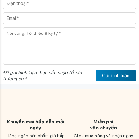
🔹
Nội thất Sinh Liên cam kết
✅ Thiết kế đẹp – tối ưu không gian sống
Để gửi bình luận, bạn cần nhập tối các
Gửi bình luận
✅ Sản xuất trực tiếp – giá gốc tận xưởng
trường có *
✅ Lắp đặt chuyên nghiệp, bảo hành uy tín
✅ Hỗ trợ giao hàng nhanh toàn quốc
✅ Tư vấn nhiệt tình, đo đạc miễn phí
📞
Liên hệ ngay để nhận ưu đãi và báo giá tốt nhất!
Nội thất Sinh Liên
– Giải pháp nội thất tối ưu cho mọi gia đình
Việt.
Khuyến mãi hấp dẫn mỗi
Miễn phí
ngày
vận chuyển
Hàng ngàn sản phẩm giá hấp
Click mua hàng và nhận ngay