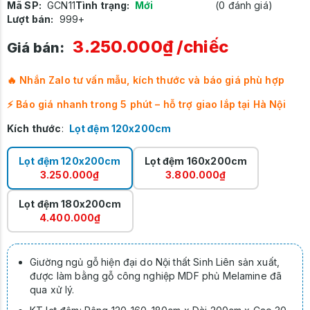
Mã SP:
GCN11
Tình trạng:
Mới
(0 đánh giá)
Lượt bán:
999+
3.250.000₫
/chiếc
Giá bán:
🔥 Nhắn Zalo tư vấn mẫu, kích thước và báo giá phù hợp
⚡ Báo giá nhanh trong 5 phút – hỗ trợ giao lắp tại Hà Nội
Kích thước
:
Lọt đệm 120x200cm
Lọt đệm 120x200cm
Lọt đệm 160x200cm
3.250.000₫
3.800.000₫
Lọt đệm 180x200cm
4.400.000₫
Giường ngủ gỗ hiện đại do Nội thất Sinh Liên sản xuất,
được làm bằng gỗ công nghiệp MDF phủ Melamine đã
qua xử lý.