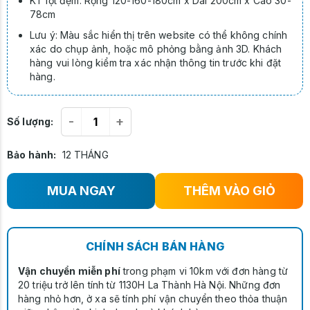
KT lọt đệm: Rộng 120-160-180cm x Dài 200cm x Cao 30-
78cm
Lưu ý: Màu sắc hiển thị trên website có thể không chính
xác do chụp ảnh, hoặc mô phỏng bằng ảnh 3D. Khách
hàng vui lòng kiểm tra xác nhận thông tin trước khi đặt
hàng.
-
+
Số lượng:
Bảo hành:
12 THÁNG
MUA NGAY
THÊM VÀO GIỎ
CHÍNH SÁCH BÁN HÀNG
Vận chuyển miễn phí
trong phạm vi 10km với đơn hàng từ
20 triệu trở lên tính từ 1130H La Thành Hà Nội. Những đơn
hàng nhỏ hơn, ở xa sẽ tính phí vận chuyển theo thỏa thuận