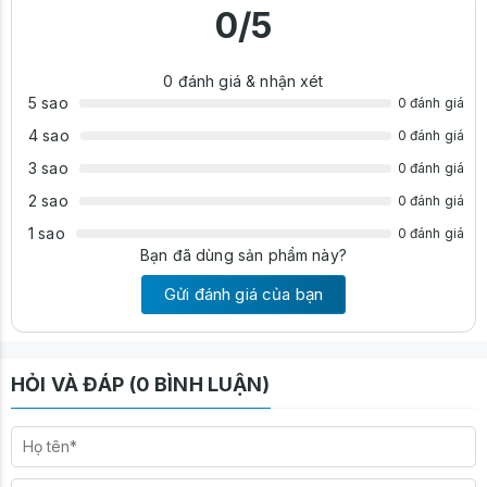
✔️
Kích thước lọt đệm:
0
/5
Rộng: 120cm – 160cm – 180cm
Dài: 200cm
Cao: 30–78cm
0
đánh giá & nhận xét
✔️
Sản xuất:
Trực tiếp tại xưởng
Nội thất Sinh Liên
, cam kết
5 sao
0 đánh giá
chuẩn kỹ thuật, chất lượng vượt trội.
4 sao
0 đánh giá
🔹
Lưu ý khi đặt hàng
3 sao
0 đánh giá
👉 Hình ảnh sản phẩm có thể khác đôi chút so với thực tế do
ánh sáng, góc chụp hoặc mô phỏng bằng ảnh 3D. Vui lòng
2 sao
0 đánh giá
kiểm tra và xác nhận thông tin chi tiết trước khi đặt hàng.
1 sao
0 đánh giá
Bạn đã dùng sản phẩm này?
Gửi đánh giá của bạn
HỎI VÀ ĐÁP (0 BÌNH LUẬN)