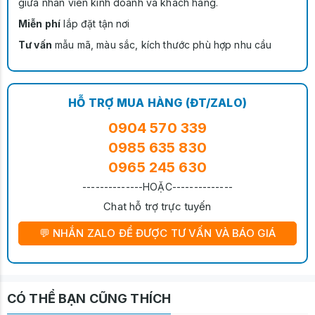
giữa nhân viên kinh doanh và khách hàng.
Miễn phí
lắp đặt tận nơi
Tư vấn
mẫu mã, màu sắc, kích thước phù hợp nhu cầu
HỖ TRỢ MUA HÀNG (ĐT/ZALO)
0904 570 339
0985 635 830
0965 245 630
--------------HOẶC--------------
Chat hỗ trợ trực tuyến
💬 NHẮN ZALO ĐỂ ĐƯỢC TƯ VẤN VÀ BÁO GIÁ
CÓ THỂ BẠN CŨNG THÍCH