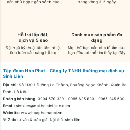
dẫn phù hợp ngân sách của
trong vòng 3-5 ngày
bạn
Hỗ trợ lắp đặt,
Danh mục sản phẩm đa
dịch vụ 5 sao
dạng
Đội ngũ kỹ thuật tận tâm nhiệt
Mọi thứ bạn cần cho tổ ấm của
tình luôn sẵn sàng hỗ trợ
bạn đều có thể tìm thấy tại đây
Tập đoàn Hòa Phát - Công ty TNHH thương mại dịch vụ
Sinh Liên
Địa chỉ:
Số 1130H Đường La Thành, Phường Ngọc Khánh, Quận Ba
Đình, Hà Nội.
Phòng bán hàng:
0904 570 339
-
0985 635 830
-
0965 245 630
Email:
sinhlien@noithatsinhlien.com
Website:
www.hoaphathanoi.vn
💬 Zalo tư vấn & báo giá:
Nội thất sinh liên