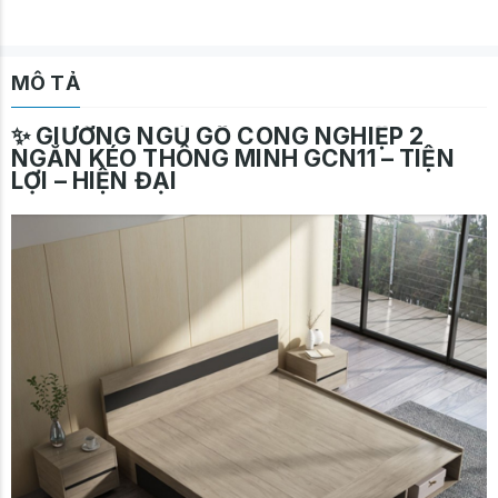
MÔ TẢ
✨
GIƯỜNG NGỦ GỖ CÔNG NGHIỆP
2
NGĂN KÉO THÔNG MINH GCN11 – TIỆN
LỢI – HIỆN ĐẠI