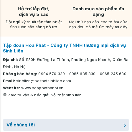
Hỗ trợ lắp đặt,
Danh mục sản phẩm đa
dịch vụ 5 sao
dạng
Đội ngũ kỹ thuật tận tâm nhiệt
Mọi thứ bạn cần cho tổ ấm của
tình luôn sẵn sàng hỗ trợ
bạn đều có thể tìm thấy tại đây
Tập đoàn Hòa Phát - Công ty TNHH thương mại dịch vụ
Sinh Liên
Địa chỉ:
Số 1130H Đường La Thành, Phường Ngọc Khánh, Quận Ba
Đình, Hà Nội.
Phòng bán hàng:
0904 570 339
-
0985 635 830
-
0965 245 630
Email:
sinhlien@noithatsinhlien.com
Website:
www.hoaphathanoi.vn
💬 Zalo tư vấn & báo giá:
Nội thất sinh liên
Về chúng tôi