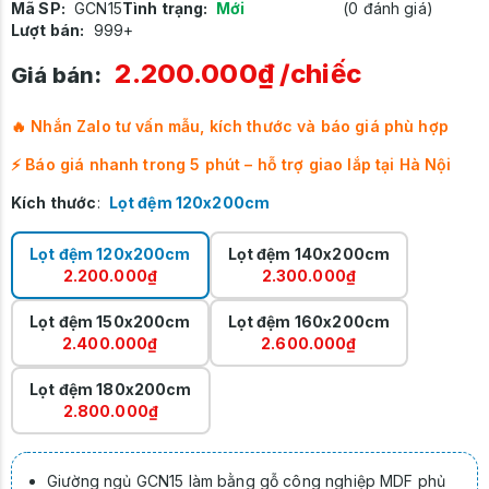
Mã SP:
GCN15
Tình trạng:
Mới
(0 đánh giá)
Lượt bán:
999+
2.200.000₫
/chiếc
Giá bán:
🔥 Nhắn Zalo tư vấn mẫu, kích thước và báo giá phù hợp
⚡ Báo giá nhanh trong 5 phút – hỗ trợ giao lắp tại Hà Nội
Kích thước
:
Lọt đệm 120x200cm
Lọt đệm 120x200cm
Lọt đệm 140x200cm
2.200.000₫
2.300.000₫
Lọt đệm 150x200cm
Lọt đệm 160x200cm
2.400.000₫
2.600.000₫
Lọt đệm 180x200cm
2.800.000₫
Giường ngủ GCN15 làm bằng gỗ công nghiệp MDF phủ