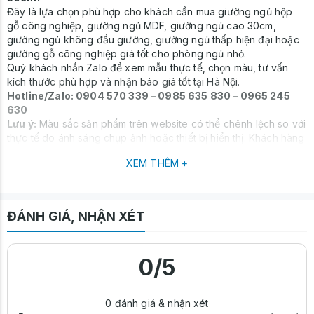
Đây là lựa chọn phù hợp cho khách cần mua giường ngủ hộp
gỗ công nghiệp, giường ngủ MDF, giường ngủ cao 30cm,
giường ngủ không đầu giường, giường ngủ thấp hiện đại hoặc
giường gỗ công nghiệp giá tốt cho phòng ngủ nhỏ.
Quý khách nhắn Zalo để xem mẫu thực tế, chọn màu, tư vấn
kích thước phù hợp và nhận báo giá tốt tại Hà Nội.
Hotline/Zalo: 0904 570 339 – 0985 635 830 – 0965 245
630
Lưu ý:
Màu sắc sản phẩm trên website có thể chênh lệch so với
thực tế do ánh sáng chụp ảnh hoặc thiết bị hiển thị. Khách hàng
vui lòng kiểm tra xác nhận thông tin trước khi đặt hàng.
XEM THÊM +
ĐÁNH GIÁ, NHẬN XÉT
0
/5
0
đánh giá & nhận xét