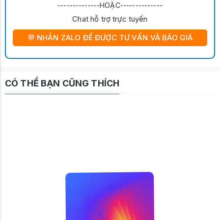
--------------HOẶC--------------
Chat hỗ trợ trực tuyến
💬 NHẮN ZALO ĐỂ ĐƯỢC TƯ VẤN VÀ BÁO GIÁ
CÓ THỂ BẠN CŨNG THÍCH