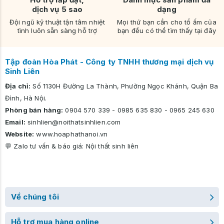
dịch vụ 5 sao
dạng
Đội ngũ kỹ thuật tận tâm nhiệt
Mọi thứ bạn cần cho tổ ấm của
tình luôn sẵn sàng hỗ trợ
bạn đều có thể tìm thấy tại đây
Tập đoàn Hòa Phát - Công ty TNHH thương mại dịch vụ
Sinh Liên
Địa chỉ:
Số 1130H Đường La Thành, Phường Ngọc Khánh, Quận Ba
Đình, Hà Nội.
Phòng bán hàng:
0904 570 339
-
0985 635 830
-
0965 245 630
Email:
sinhlien@noithatsinhlien.com
Website:
www.hoaphathanoi.vn
💬 Zalo tư vấn & báo giá:
Nội thất sinh liên
Về chúng tôi
Hỗ trợ mua hàng online