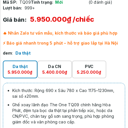
Mã SP:
TQ09
Tình trạng:
Mới
(0 đánh giá)
Lượt bán:
999+
5.950.000₫
/chiếc
Giá bán:
🔥 Nhắn Zalo tư vấn mẫu, kích thước và báo giá phù hợp
⚡ Báo giá nhanh trong 5 phút – hỗ trợ giao lắp tại Hà Nội
dem
:
Da thật
Da thật
Da CN
PVC
5.950.000₫
5.400.000₫
5.250.000₫
Kích thước: Rộng 690 x Sâu 780 x Cao 1175–1230mm,
sai số ±20mm.
Ghế xoay lãnh đạo The One TQ09 chính hãng Hòa
Phát, đệm tựa bọc da thật tại phần tiếp xúc, hoặc da
CN/PVC, chân tay gỗ sơn sang trọng, phù hợp phòng
giám đốc và văn phòng cao cấp.