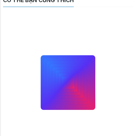
CÓ THỂ BẠN CŨNG THÍCH