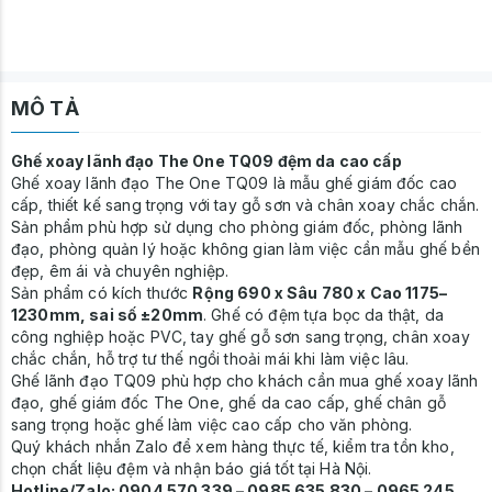
MÔ TẢ
Ghế xoay lãnh đạo The One TQ09 đệm da cao cấp
Ghế xoay lãnh đạo The One TQ09 là mẫu ghế giám đốc cao
cấp, thiết kế sang trọng với tay gỗ sơn và chân xoay chắc chắn.
Sản phẩm phù hợp sử dụng cho phòng giám đốc, phòng lãnh
đạo, phòng quản lý hoặc không gian làm việc cần mẫu ghế bền
đẹp, êm ái và chuyên nghiệp.
Sản phẩm có kích thước
Rộng 690 x Sâu 780 x Cao 1175–
1230mm, sai số ±20mm
. Ghế có đệm tựa bọc da thật, da
công nghiệp hoặc PVC, tay ghế gỗ sơn sang trọng, chân xoay
chắc chắn, hỗ trợ tư thế ngồi thoải mái khi làm việc lâu.
Ghế lãnh đạo TQ09 phù hợp cho khách cần mua ghế xoay lãnh
đạo, ghế giám đốc The One, ghế da cao cấp, ghế chân gỗ
sang trọng hoặc ghế làm việc cao cấp cho văn phòng.
Quý khách nhắn Zalo để xem hàng thực tế, kiểm tra tồn kho,
chọn chất liệu đệm và nhận báo giá tốt tại Hà Nội.
Hotline/Zalo: 0904 570 339 – 0985 635 830 – 0965 245