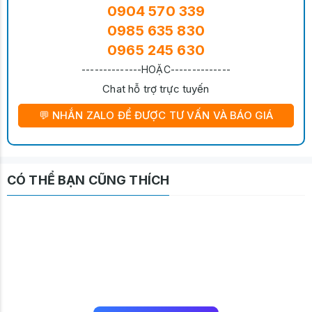
0904 570 339
0985 635 830
0965 245 630
--------------HOẶC--------------
Chat hỗ trợ trực tuyến
💬 NHẮN ZALO ĐỂ ĐƯỢC TƯ VẤN VÀ BÁO GIÁ
CÓ THỂ BẠN CŨNG THÍCH