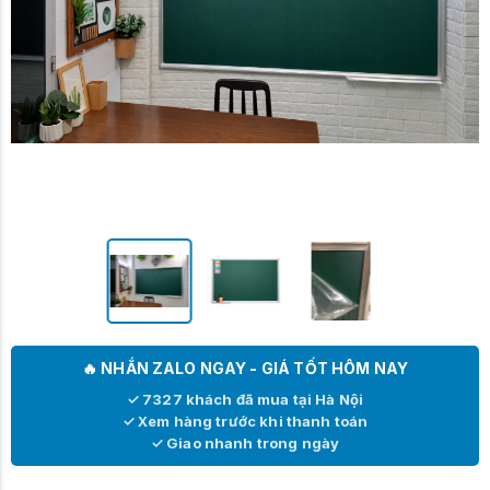
🔥 NHẮN ZALO NGAY - GIÁ TỐT HÔM NAY
✓ 7327 khách đã mua tại Hà Nội
✓ Xem hàng trước khi thanh toán
✓ Giao nhanh trong ngày