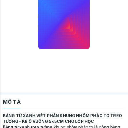
MÔ TẢ
BẢNG TỪ XANH VIẾT PHẤN KHUNG NHÔM PHÀO TO TREO
TƯỜNG – KẺ Ô VUÔNG 5×5CM CHO LỚP HỌC
Bảng từ xanh treo tường
khung nhôm phào to là dòng bảng