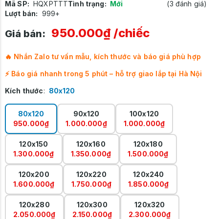
Mã SP:
HQXPTTT
Tình trạng:
Mới
(3 đánh giá)
Lượt bán:
999+
950.000₫
/chiếc
Giá bán:
🔥 Nhắn Zalo tư vấn mẫu, kích thước và báo giá phù hợp
⚡ Báo giá nhanh trong 5 phút – hỗ trợ giao lắp tại Hà Nội
Kích thước
:
80x120
80x120
90x120
100x120
950.000₫
1.000.000₫
1.000.000₫
120x150
120x160
120x180
1.300.000₫
1.350.000₫
1.500.000₫
120x200
120x220
120x240
1.600.000₫
1.750.000₫
1.850.000₫
120x280
120x300
120x320
2.050.000₫
2.150.000₫
2.300.000₫