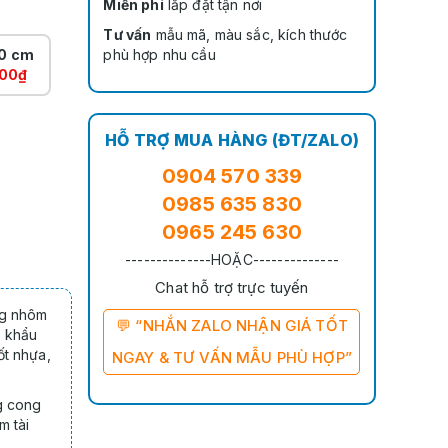
Miễn phí
lắp đặt tận nơi
Tư vấn
mẫu mã, màu sắc, kích thước
0 cm
phù hợp nhu cầu
00₫
HỖ TRỢ MUA HÀNG (ĐT/ZALO)
0904 570 339
0985 635 830
0965 245 630
--------------HOẶC--------------
Chat hỗ trợ trực tuyến
ng nhôm
💬 “NHẮN ZALO NHẬN GIÁ TỐT
p khẩu
ốt nhựa,
NGAY & TƯ VẤN MẪU PHÙ HỢP”
ng cong
m tài