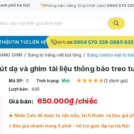
ành phố Hà Nội
Phòng bán hàng (Gọi/chát zalo):
0904 570 33
0904 570 339
0985 635
 THIỆU
TIN TỨC
LIÊN HỆ
HOTLINE:
-
 BẢNG GHIM
Bảng từ trắng viết bút lông
Bảng combo mặt từ trắn
t dạ và ghim tài liệu thông báo treo 
Mã SP:
0
Tình trạng:
Mới
(2 đánh giá)
Lượt bán:
449
650.000₫
/chiếc
Giá bán:
🔥 Nhắn Zalo để được tư vấn mẫu, kích thước và báo giá p
⚡ Báo giá nhanh trong 5 phút – hỗ trợ giao lắp tại Hà Nội