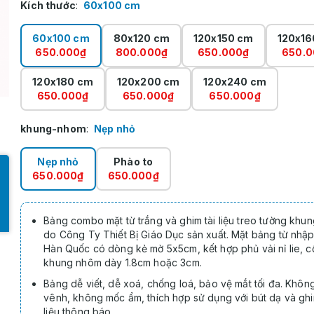
Kích thước
:
60x100 cm
60x100 cm
80x120 cm
120x150 cm
120x16
650.000₫
800.000₫
650.000₫
650.0
120x180 cm
120x200 cm
120x240 cm
650.000₫
650.000₫
650.000₫
khung-nhom
:
Nẹp nhỏ
Nẹp nhỏ
Phào to
650.000₫
650.000₫
Bảng combo mặt từ trắng và ghim tài liệu treo tường khu
do Công Ty Thiết Bị Giáo Dục sản xuất. Mặt bảng từ nhậ
Hàn Quốc có dòng kẻ mờ 5x5cm, kết hợp phủ vải nỉ lie, c
khung nhôm dày 1.8cm hoặc 3cm.
Bảng dễ viết, dễ xoá, chống loá, bảo vệ mắt tối đa. Khô
vênh, không mốc ẩm, thích hợp sử dụng với bút dạ và ghi
liệu thông báo.