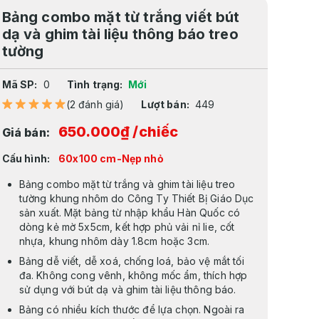
Bảng combo mặt từ trắng viết bút
dạ và ghim tài liệu thông báo treo
tường
Mã SP:
0
Tình trạng:
Mới
(2 đánh giá)
Lượt bán:
449
650.000₫
/chiếc
Giá bán:
Cấu hình:
60x100 cm-Nẹp nhỏ
Bảng combo mặt từ trắng và ghim tài liệu treo
tường khung nhôm do Công Ty Thiết Bị Giáo Dục
sản xuất. Mặt bảng từ nhập khẩu Hàn Quốc có
dòng kẻ mờ 5x5cm, kết hợp phủ vải nỉ lie, cốt
nhựa, khung nhôm dày 1.8cm hoặc 3cm.
Bảng dễ viết, dễ xoá, chống loá, bảo vệ mắt tối
đa. Không cong vênh, không mốc ẩm, thích hợp
sử dụng với bút dạ và ghim tài liệu thông báo.
Bảng có nhiều kích thước để lựa chọn. Ngoài ra