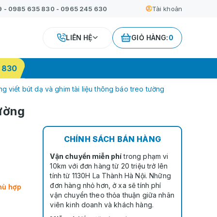
9
-
0985 635 830
-
0965 245 630
Tài khoản
LIÊN HỆ
GIỎ HÀNG:
0
 830
g viết bút dạ và ghim tài liệu thông báo treo tường
tường
CHÍNH SÁCH BÁN HÀNG
Vận chuyển miễn phí
trong phạm vi
10km với đơn hàng từ 20 triệu trở lên
tính từ 1130H La Thành Hà Nội. Những
đơn hàng nhỏ hơn, ở xa sẽ tính phí
hù hợp
vận chuyển theo thỏa thuận giữa nhân
viên kinh doanh và khách hàng.