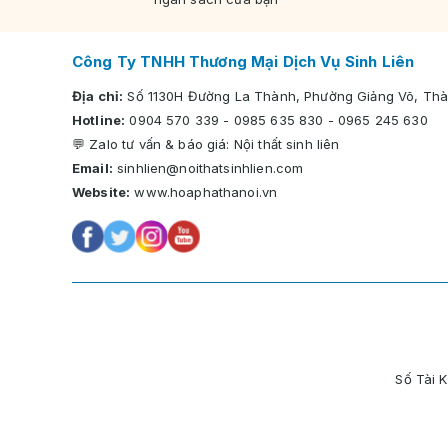
Công Ty TNHH Thương Mại Dịch Vụ Sinh Liên
Địa chỉ:
Số 1130H Đường La Thành, Phường Giảng Võ, Thà
Hotline:
0904 570 339
-
0985 635 830
-
0965 245 630
💬 Zalo tư vấn & báo giá:
Nội thất sinh liên
Email:
sinhlien@noithatsinhlien.com
Website:
www.hoaphathanoi.vn
Số Tài 