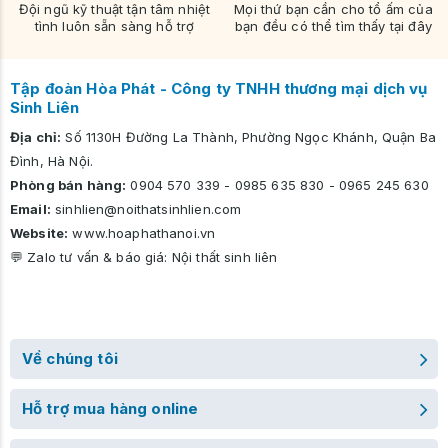
Ngăn kéo & khoang
: 1 ngăn kéo + 1 khoang mở rộng
Đội ngũ kỹ thuật tận tâm nhiệt
Mọi thứ bạn cần cho tổ ấm của
Ghế đôn
: Cao 40 cm × Rộng 40 cm, đệm bọc nỉ
tình luôn sẵn sàng hỗ trợ
bạn đều có thể tìm thấy tại đây
Ưu Điểm & Ứng Dụng
Bàn trang điểm gỗ công nghiệp giá rẻ
: Chi phí hợp lý, tiết kiệm
không gian.
Tập đoàn Hòa Phát - Công ty TNHH thương mại dịch vụ
Bàn trang điểm thông minh
: Gương gập ẩn, dễ gọn gàng.
Sinh Liên
Phù hợp làm
bàn phấn
trong phòng ngủ gia đình, homestay,
Địa chỉ:
Số 1130H Đường La Thành, Phường Ngọc Khánh, Quận Ba
chung cư mini.
Đình, Hà Nội.
Kết hợp linh hoạt với
mẫu bàn trang điểm gỗ đẹp
khác hoặc
décor phòng.
Phòng bán hàng:
0904 570 339
-
0985 635 830
-
0965 245 630
Lưu Ý Khi Đặt Hàng
Email:
sinhlien@noithatsinhlien.com
Màu sắc thực tế có thể chênh lệch nhẹ do ánh sáng và góc
Website:
www.hoaphathanoi.vn
chụp.
💬 Zalo tư vấn & báo giá:
Nội thất sinh liên
Xem mẫu vật liệu trực tiếp trước khi chốt đơn.
Hỗ trợ tư vấn tùy chỉnh màu và kích thước theo yêu cầu.
Cam Kết & Liên Hệ
Bảo hành 12 tháng
cho khung bàn và gương.
Giao hàng & lắp đặt tận nơi
(miễn phí nội thành).
Về chúng tôi
Tư vấn 24/7
: Hotline
(zalo) :
0904 570 339
-
0985 635 830
-
0965 245 630
Hỗ trợ mua hàng online