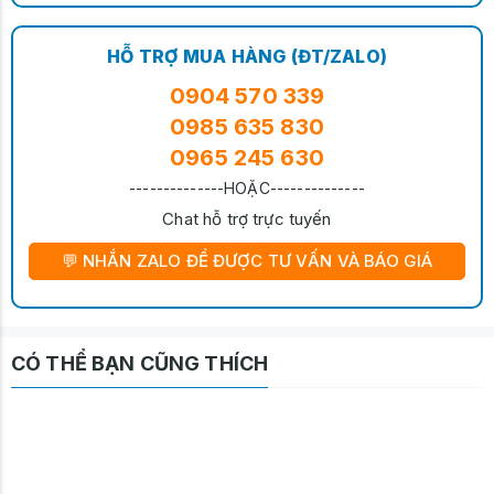
HỖ TRỢ MUA HÀNG (ĐT/ZALO)
0904 570 339
0985 635 830
0965 245 630
--------------HOẶC--------------
Chat hỗ trợ trực tuyến
💬 NHẮN ZALO ĐỂ ĐƯỢC TƯ VẤN VÀ BÁO GIÁ
CÓ THỂ BẠN CŨNG THÍCH