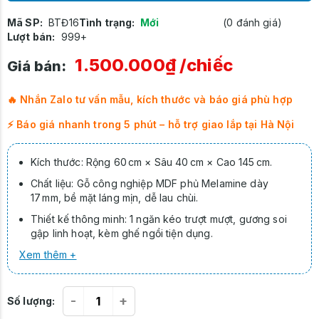
Mã SP:
BTĐ16
Tình trạng:
Mới
(0 đánh giá)
Lượt bán:
999+
1.500.000₫
/chiếc
Giá bán:
🔥 Nhắn Zalo tư vấn mẫu, kích thước và báo giá phù hợp
⚡ Báo giá nhanh trong 5 phút – hỗ trợ giao lắp tại Hà Nội
Kích thước: Rộng 60 cm × Sâu 40 cm × Cao 145 cm.
Chất liệu: Gỗ công nghiệp MDF phủ Melamine dày
17 mm, bề mặt láng mịn, dễ lau chùi.
Thiết kế thông minh: 1 ngăn kéo trượt mượt, gương soi
gập linh hoạt, kèm ghế ngồi tiện dụng.
Xem thêm +
-
+
Số lượng: