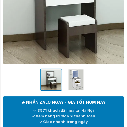
🔥 NHẮN ZALO NGAY - GIÁ TỐT HÔM NAY
✓ 3971 khách đã mua tại Hà Nội
✓ Xem hàng trước khi thanh toán
✓ Giao nhanh trong ngày