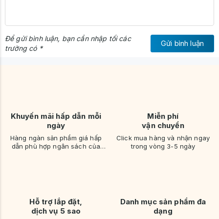
Để gửi bình luận, bạn cần nhập tối các
Gửi bình luận
trường có *
Khuyến mãi hấp dẫn mỗi
Miễn phí
ngày
vận chuyển
Hàng ngàn sản phẩm giá hấp
Click mua hàng và nhận ngay
dẫn phù hợp ngân sách của
trong vòng 3-5 ngày
bạn
Kích thước bàn
: Rộng 60 cm × Sâu 40 cm × Cao 73 cm
Hỗ trợ lắp đặt,
Danh mục sản phẩm đa
Kích thước gương
: Cao 65 cm tính từ mặt bàn
dịch vụ 5 sao
dạng