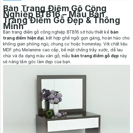
Bàn Trang Điểm Gỗ Công
Nghiệp BTB16 – Mẫu Bàn
Trang Điểm Gỗ Đẹp & Thông
Minh
Bàn trang điểm gỗ công nghiệp
BTB16 sở hữu thiết kế
bàn
trang điểm hiện đại
, kết hợp ghế ngồi gọn gàng, hoàn hảo cho
không gian phòng ngủ, chung cư hoặc homestay. Với chất liệu
MDF phủ Melamine cao cấp, bề mặt chống trầy xước, dễ lau
chùi và đa dạng màu vân gỗ, mẫu
bàn trang điểm gỗ đẹp
này
sẽ nâng tầm góc làm đẹp của bạn.