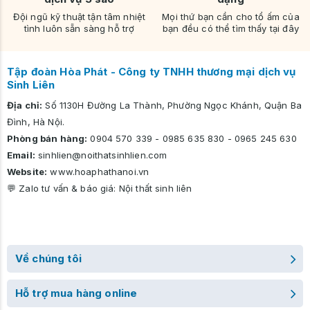
Đội ngũ kỹ thuật tận tâm nhiệt
Mọi thứ bạn cần cho tổ ấm của
tình luôn sẵn sàng hỗ trợ
bạn đều có thể tìm thấy tại đây
Tập đoàn Hòa Phát - Công ty TNHH thương mại dịch vụ
Sinh Liên
Địa chỉ:
Số 1130H Đường La Thành, Phường Ngọc Khánh, Quận Ba
Đình, Hà Nội.
Phòng bán hàng:
0904 570 339
-
0985 635 830
-
0965 245 630
Email:
sinhlien@noithatsinhlien.com
Website:
www.hoaphathanoi.vn
💬 Zalo tư vấn & báo giá:
Nội thất sinh liên
Về chúng tôi
Hỗ trợ mua hàng online