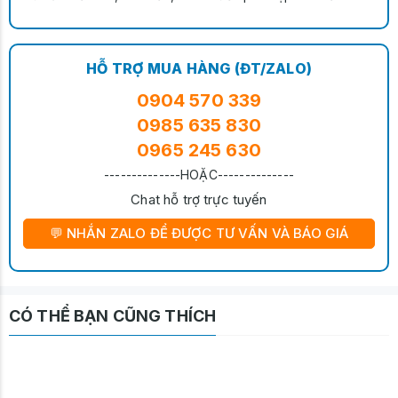
HỖ TRỢ MUA HÀNG (ĐT/ZALO)
0904 570 339
0985 635 830
0965 245 630
--------------HOẶC--------------
Chat hỗ trợ trực tuyến
💬 NHẮN ZALO ĐỂ ĐƯỢC TƯ VẤN VÀ BÁO GIÁ
CÓ THỂ BẠN CŨNG THÍCH