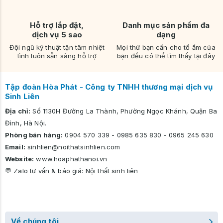
Hỗ trợ lắp đặt,
Danh mục sản phẩm đa
dịch vụ 5 sao
dạng
Đội ngũ kỹ thuật tận tâm nhiệt
Mọi thứ bạn cần cho tổ ấm của
tình luôn sẵn sàng hỗ trợ
bạn đều có thể tìm thấy tại đây
Tập đoàn Hòa Phát - Công ty TNHH thương mại dịch vụ
Sinh Liên
Địa chỉ:
Số 1130H Đường La Thành, Phường Ngọc Khánh, Quận Ba
Đình, Hà Nội.
Phòng bán hàng:
0904 570 339
-
0985 635 830
-
0965 245 630
Email:
sinhlien@noithatsinhlien.com
Website:
www.hoaphathanoi.vn
💬 Zalo tư vấn & báo giá:
Nội thất sinh liên
Về chúng tôi