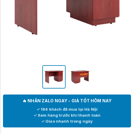
🔥 NHẮN ZALO NGAY - GIÁ TỐT HÔM NAY
✓ 184 khách đã mua tại Hà Nội
✓ Xem hàng trước khi thanh toán
✓ Giao nhanh trong ngày