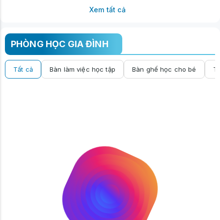
Xem tất cả
PHÒNG HỌC GIA ĐÌNH
Tất cả
Bàn làm việc học tập
Bàn ghế học cho bé
Tủ