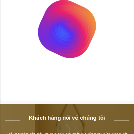
Khách hàng nói về chúng tôi
đầu mua hàng nội thất gia đình tại cửa hàng rất
Cửa hàng