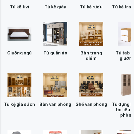
Tủ kệ tivi
Tủ kệ giày
Tủ kệ rượu
Tủ kệ tran
Giường ngủ
Tủ quần áo
Bàn trang
Tủ tab đ
điểm
giườn
Tủ kệ giá sách
Bàn văn phòng
Ghế văn phòng
Tủ đựng h
tài liệu 
phòng