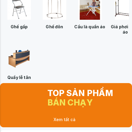
Ghế gấp
Ghế đôn
Cầu là quần áo
Giá phơi 
áo
Quầy lễ tân
TOP SẢN PHẨM
BÁN CHẠY
Xem tất cả