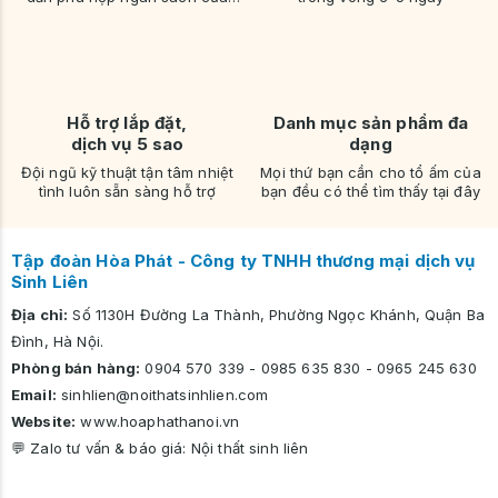
bạn
Hỗ trợ lắp đặt,
Danh mục sản phẩm đa
dịch vụ 5 sao
dạng
Đội ngũ kỹ thuật tận tâm nhiệt
Mọi thứ bạn cần cho tổ ấm của
tình luôn sẵn sàng hỗ trợ
bạn đều có thể tìm thấy tại đây
Tập đoàn Hòa Phát - Công ty TNHH thương mại dịch vụ
Sinh Liên
Địa chỉ:
Số 1130H Đường La Thành, Phường Ngọc Khánh, Quận Ba
Đình, Hà Nội.
Phòng bán hàng:
0904 570 339
-
0985 635 830
-
0965 245 630
Email:
sinhlien@noithatsinhlien.com
Website:
www.hoaphathanoi.vn
💬 Zalo tư vấn & báo giá:
Nội thất sinh liên