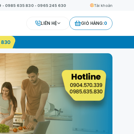
9
-
0985 635 830
-
0965 245 630
Tài khoản
LIÊN HỆ
GIỎ HÀNG:
0
 830