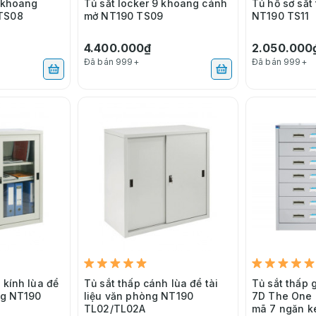
0 khoang
Tủ sắt locker 9 khoang cánh
Tủ hồ sơ sắt
TS08
mở NT190 TS09
NT190 TS11
4.400.000₫
2.050.000
Đã bán 999+
Đã bán 999+
 kính lùa để
Tủ sắt thấp cánh lùa để tài
Tủ sắt thấp 
ng NT190
liệu văn phòng NT190
7D The One 
TL02/TL02A
mã 7 ngăn k