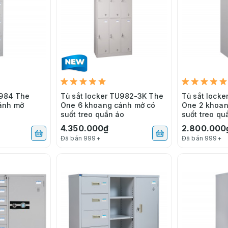
U984 The
Tủ sắt locker TU982-3K The
Tủ sắt lock
ánh mở
One 6 khoang cánh mở có
One 2 khoan
suốt treo quần áo
suốt treo qu
4.350.000₫
2.800.000
Đã bán 999+
Đã bán 999+