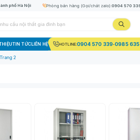
ành phố Hà Nội
Phòng bán hàng (Gọi/chát zalo):
0904 570 33
0904 570 339
0985 635
 THIỆU
TIN TỨC
LIÊN HỆ
HOTLINE:
-
| Trang 2