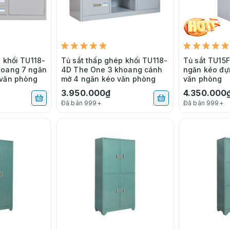
 khối TU118-
Tủ sắt thấp ghép khối TU118-
Tủ sắt TU15
hoang 7 ngăn
4D The One 3 khoang cánh
ngăn kéo đựng
 văn phòng
mở 4 ngăn kéo văn phòng
văn phòng
3.950.000₫
4.350.000
Đã bán 999+
Đã bán 999+