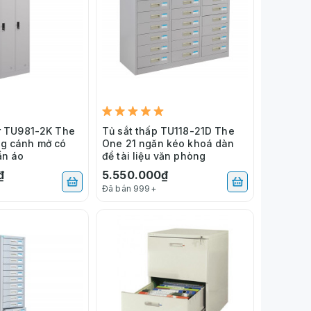
er TU981-2K The
Tủ sắt thấp TU118-21D The
g cánh mở có
One 21 ngăn kéo khoá dàn
ần áo
để tài liệu văn phòng
₫
5.550.000₫
Đã bán 999+