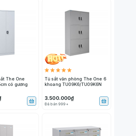
sắt The One
Tủ sắt văn phòng The One 6
5cm có gương
khoang TU09K6/TU09K6N
₫
3.500.000₫
Đã bán 999+