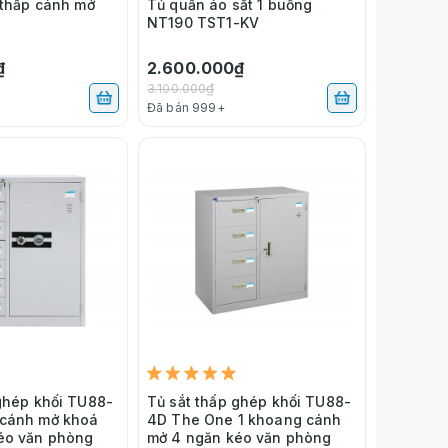
 thấp cánh mở
Tủ quần áo sắt 1 buồng
NT190 TST1-KV
₫
2.600.000₫
3.100.000₫
Đã bán 999+
ghép khối TU88-
Tủ sắt thấp ghép khối TU88-
cánh mở khoá
4D The One 1 khoang cánh
éo văn phòng
mở 4 ngăn kéo văn phòng