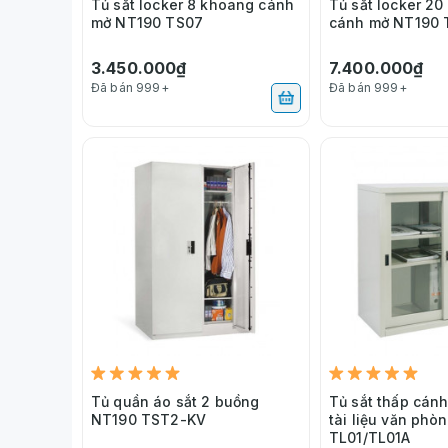
Tủ sắt locker 8 khoang cánh
Tủ sắt locker 2
mở NT190 TS07
cánh mở NT190 
3.450.000₫
7.400.000₫
Đã bán 999+
Đã bán 999+
Tủ quần áo sắt 2 buồng
Tủ sắt thấp cánh
NT190 TST2-KV
tài liệu văn phò
TL01/TL01A