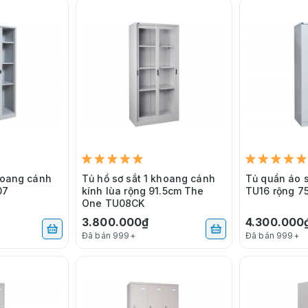
khoang cánh
Tủ hồ sơ sắt 1 khoang cánh
Tủ quần áo 
07
kính lùa rộng 91.5cm The
TU16 rộng 7
One TU08CK
3.800.000₫
4.300.000
Đã bán 999+
Đã bán 999+