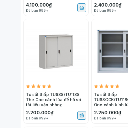
4.100.000₫
2.400.000₫
Đã bán 999+
Đã bán 999+
Tủ sắt thấp TU88S/TU118S
Tủ sắt thấp
The One cánh lùa để hồ sơ
TU88GCK/TU118
tài liệu văn phòng
One cánh kính lù
văn phòng
2.200.000₫
2.250.000₫
Đã bán 999+
Đã bán 999+