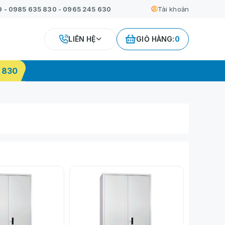
9
-
0985 635 830
-
0965 245 630
Tài khoản
LIÊN HỆ
GIỎ HÀNG:
0
 830