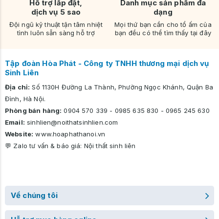
Hỗ trợ lắp đặt,
Danh mục sản phẩm đa
dịch vụ 5 sao
dạng
Đội ngũ kỹ thuật tận tâm nhiệt
Mọi thứ bạn cần cho tổ ấm của
tình luôn sẵn sàng hỗ trợ
bạn đều có thể tìm thấy tại đây
Tập đoàn Hòa Phát - Công ty TNHH thương mại dịch vụ
Sinh Liên
Địa chỉ:
Số 1130H Đường La Thành, Phường Ngọc Khánh, Quận Ba
Đình, Hà Nội.
Phòng bán hàng:
0904 570 339
-
0985 635 830
-
0965 245 630
Email:
sinhlien@noithatsinhlien.com
Website:
www.hoaphathanoi.vn
💬 Zalo tư vấn & báo giá:
Nội thất sinh liên
Về chúng tôi