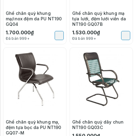
Ghế chân quỳ khung
Ghế chân quỳ khung mạ
mạ/inox đệm da PU NT190
tựa lưới, đệm lưới viền da
GQ04
NT190 GQ07B
1.700.000₫
1.530.000₫
Đã bán 999+
Đã bán 999+
Ghế chân quỳ khung mạ,
Ghế chân quỳ dây chun
đệm tựa bọc da PU NT190
NT190 GQ03C
GQ07-M
1.550.000₫