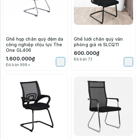
Ghế họp chân quỳ đệm da
Ghế lưới chân quỳ văn
công nghiệp chịu lực The
phòng giá rẻ SLCQ11
One GL406
600.000₫
1.600.000₫
Đã bán 72
Đã bán 999+