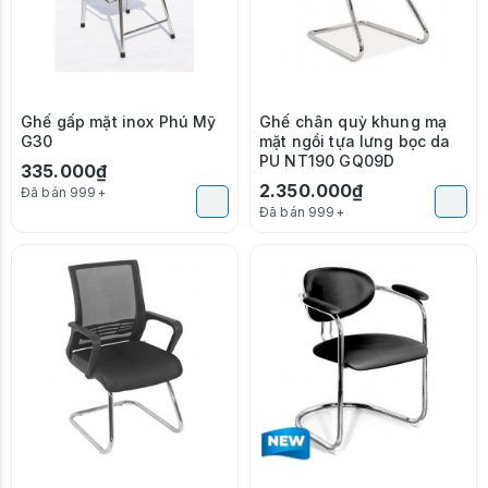
Ghế gấp mặt inox Phú Mỹ
Ghế chân quỳ khung mạ
G30
mặt ngồi tựa lưng bọc da
PU NT190 GQ09D
335.000₫
2.350.000₫
Đã bán 999+
Đã bán 999+