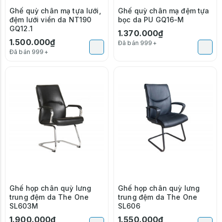
Ghế quỳ chân mạ tựa lưới,
Ghế quỳ chân mạ đệm tựa
đệm lưới viền da NT190
bọc da PU GQ16-M
GQ12.1
1.370.000₫
1.500.000₫
Đã bán 999+
Đã bán 999+
Ghế họp chân quỳ lưng
Ghế họp chân quỳ lưng
trung đệm da The One
trung đệm da The One
SL603M
SL606
1.900.000₫
1.550.000₫