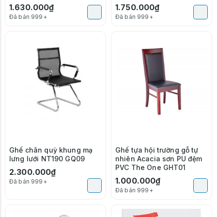
1.630.000₫
1.750.000₫
Đã bán 999+
Đã bán 999+
Ghế chân quỳ khung mạ
Ghế tựa hội trường gỗ tự
lưng lưới NT190 GQ09
nhiên Acacia sơn PU đệm
PVC The One GHT01
2.300.000₫
1.000.000₫
Đã bán 999+
Đã bán 999+