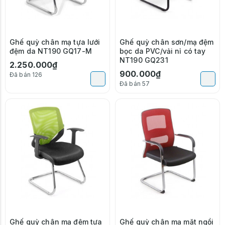
Ghế quỳ chân mạ tựa lưới
Ghế quỳ chân sơn/mạ đệm
đệm da NT190 GQ17-M
bọc da PVC/vải nỉ có tay
NT190 GQ231
2.250.000₫
900.000₫
Đã bán 126
Đã bán 57
Ghế quỳ chân mạ đệm tựa
Ghế quỳ chân mạ mặt ngồi