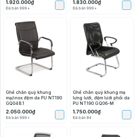
1.920.000₫
1.830.000₫
Đã bán 999+
Đã bán 999+
Ghế chân quỳ khung
Ghế chân quỳ khung mạ
mạ/inox đệm da PU NT190
lưng lưới, đệm lưới phối da
GQ04B.1
PU NT190 GQ06-M
2.050.000₫
1.750.000₫
Đã bán 999+
Đã bán 84