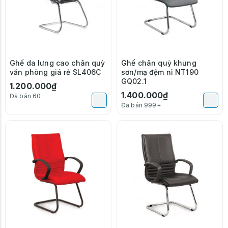
Ghế da lưng cao chân quỳ
Ghế chân quỳ khung
văn phòng giá rẻ SL406C
sơn/mạ đệm nỉ NT190
GQ02.1
1.200.000₫
1.400.000₫
Đã bán 60
Đã bán 999+