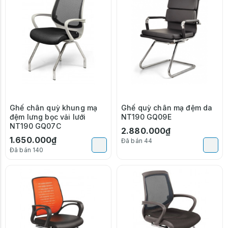
Ghế chân quỳ khung mạ
Ghế quỳ chân mạ đệm da
đệm lưng bọc vải lưới
NT190 GQ09E
NT190 GQ07C
2.880.000₫
1.650.000₫
Đã bán 44
Đã bán 140