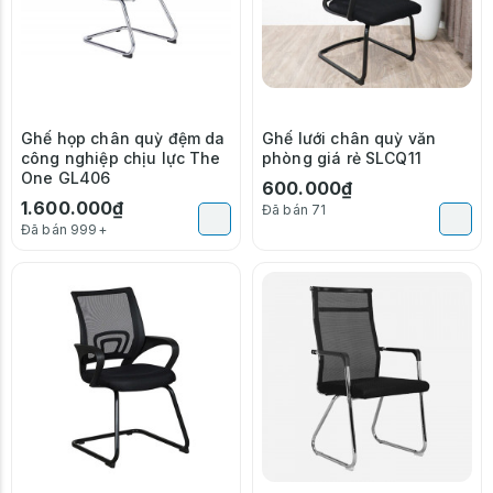
Ghế họp chân quỳ đệm da
Ghế lưới chân quỳ văn
công nghiệp chịu lực The
phòng giá rẻ SLCQ11
One GL406
600.000₫
1.600.000₫
Đã bán 71
Đã bán 999+