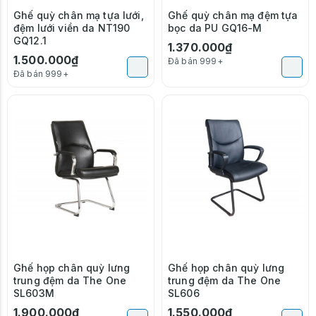
Ghế quỳ chân mạ tựa lưới,
Ghế quỳ chân mạ đệm tựa
đệm lưới viền da NT190
bọc da PU GQ16-M
GQ12.1
1.370.000₫
1.500.000₫
Đã bán 999+
Đã bán 999+
Ghế họp chân quỳ lưng
Ghế họp chân quỳ lưng
trung đệm da The One
trung đệm da The One
SL603M
SL606
1.900.000₫
1.550.000₫