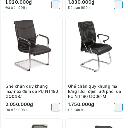
1.920.000₫
1.830.000₫
Đã bán 999+
Đã bán 999+
Ghế chân quỳ khung
Ghế chân quỳ khung mạ
mạ/inox đệm da PU NT190
lưng lưới, đệm lưới phối da
GQ04B.1
PU NT190 GQ06-M
2.050.000₫
1.750.000₫
Đã bán 999+
Đã bán 81