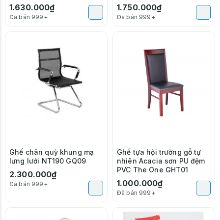
1.630.000₫
1.750.000₫
Đã bán 999+
Đã bán 999+
Ghế chân quỳ khung mạ
Ghế tựa hội trường gỗ tự
lưng lưới NT190 GQ09
nhiên Acacia sơn PU đệm
PVC The One GHT01
2.300.000₫
1.000.000₫
Đã bán 999+
Đã bán 999+