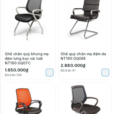
Ghế chân quỳ khung mạ
Ghế quỳ chân mạ đệm da
đệm lưng bọc vải lưới
NT190 GQ09E
NT190 GQ07C
2.880.000₫
1.650.000₫
Đã bán 41
Đã bán 136