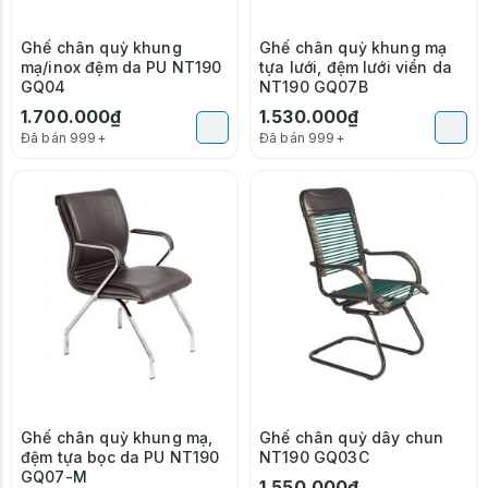
Ghế chân quỳ khung
Ghế chân quỳ khung mạ
mạ/inox đệm da PU NT190
tựa lưới, đệm lưới viền da
GQ04
NT190 GQ07B
1.700.000₫
1.530.000₫
Đã bán 999+
Đã bán 999+
Ghế chân quỳ khung mạ,
Ghế chân quỳ dây chun
đệm tựa bọc da PU NT190
NT190 GQ03C
GQ07-M
1.550.000₫