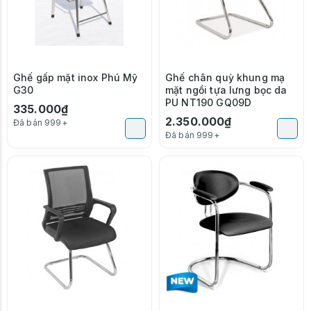
Ghế gấp mặt inox Phú Mỹ
Ghế chân quỳ khung mạ
G30
mặt ngồi tựa lưng bọc da
PU NT190 GQ09D
335.000₫
2.350.000₫
Đã bán 999+
Đã bán 999+