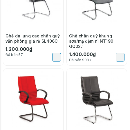
Ghế da lưng cao chân quỳ
Ghế chân quỳ khung
văn phòng giá rẻ SL406C
sơn/mạ đệm nỉ NT190
GQ02.1
1.200.000₫
1.400.000₫
Đã bán 57
Đã bán 999+