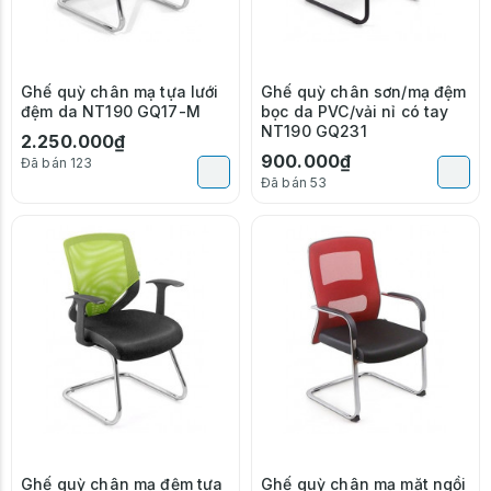
Ghế quỳ chân mạ tựa lưới
Ghế quỳ chân sơn/mạ đệm
đệm da NT190 GQ17-M
bọc da PVC/vải nỉ có tay
NT190 GQ231
2.250.000₫
900.000₫
Đã bán 123
Đã bán 53
Ghế quỳ chân mạ đệm tựa
Ghế quỳ chân mạ mặt ngồi