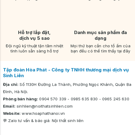
bạn
Hỗ trợ lắp đặt,
Danh mục sản phẩm đa
dịch vụ 5 sao
dạng
Đội ngũ kỹ thuật tận tâm nhiệt
Mọi thứ bạn cần cho tổ ấm của
tình luôn sẵn sàng hỗ trợ
bạn đều có thể tìm thấy tại đây
Tập đoàn Hòa Phát - Công ty TNHH thương mại dịch vụ
Sinh Liên
Địa chỉ:
Số 1130H Đường La Thành, Phường Ngọc Khánh, Quận Ba
Đình, Hà Nội.
Phòng bán hàng:
0904 570 339
-
0985 635 830
-
0965 245 630
Email:
sinhlien@noithatsinhlien.com
Website:
www.hoaphathanoi.vn
💬 Zalo tư vấn & báo giá:
Nội thất sinh liên